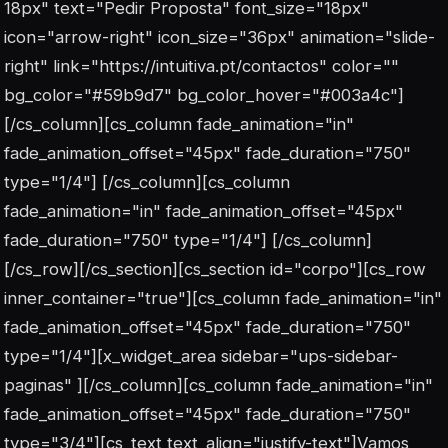
18px" text="Pedir Proposta" font_size="18px"
icon="arrow-right" icon_size="36px" animation="slide-
right" link="https://intuitiva.pt/contactos" color=""
bg_color="#59b9d7" bg_color_hover="#003a4c"]
[/cs_column][cs_column fade_animation="in"
fade_animation_offset="45px" fade_duration="750"
type="1/4"] [/cs_column][cs_column
fade_animation="in" fade_animation_offset="45px"
fade_duration="750" type="1/4"] [/cs_column]
[/cs_row][/cs_section][cs_section id="corpo"][cs_row
inner_container="true"][cs_column fade_animation="in"
fade_animation_offset="45px" fade_duration="750"
type="1/4"][x_widget_area sidebar="ups-sidebar-
paginas" ][/cs_column][cs_column fade_animation="in"
fade_animation_offset="45px" fade_duration="750"
type="3/4"][cs_text text_align="justify-text"]Vamos