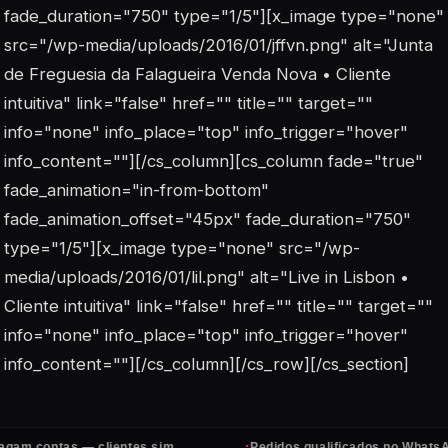
fade_duration="750" type="1/5"][x_image type="none"
src="/wp-media/uploads/2016/01/jffvn.png" alt="Junta
de Freguesia da Falagueira Venda Nova • Cliente
intuitiva" link="false" href="" title="" target=""
info="none" info_place="top" info_trigger="hover"
info_content=""][/cs_column][cs_column fade="true"
fade_animation="in-from-bottom"
fade_animation_offset="45px" fade_duration="750"
type="1/5"][x_image type="none" src="/wp-
media/uploads/2016/01/lil.png" alt="Live in Lisbon •
Cliente intuitiva" link="false" href="" title="" target=""
info="none" info_place="top" info_trigger="hover"
info_content=""][/cs_column][/cs_row][/cs_section]
·
contas — clientes sim
Pedidos qualificados no WhatsApp, t