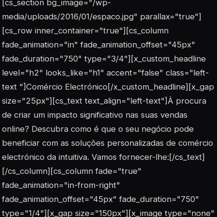
[cs_section bg_image="/wp-
media/uploads/2016/01/espaco.jpg" parallax="true"]
[cs_row inner_container="true"][cs_column
fade_animation="in" fade_animation_offset="45px"
fade_duration="750" type="3/4"][x_custom_headline
level="h2" looks_like="h1" accent="false" class="left-
text "]Comércio Electrónico[/x_custom_headline][x_gap
size="25px"][cs_text text_align="left-text"]À procura
de criar um impacto significativo nas suas vendas
online? Descubra como é que o seu negócio pode
beneficiar com as soluções personalizadas de comércio
electrónico da intuitiva. Vamos fornecer-lhe:[/cs_text]
[/cs_column][cs_column fade="true"
fade_animation="in-from-right"
fade_animation_offset="45px" fade_duration="750"
type="1/4"][x_gap size="150px"][x_image type="none"