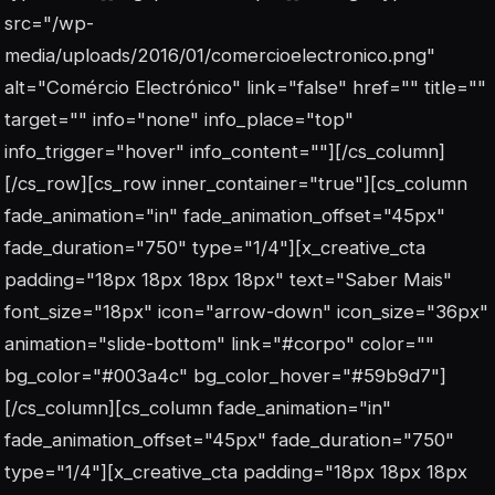
src="/wp-
media/uploads/2016/01/comercioelectronico.png"
alt="Comércio Electrónico" link="false" href="" title=""
target="" info="none" info_place="top"
info_trigger="hover" info_content=""][/cs_column]
[/cs_row][cs_row inner_container="true"][cs_column
fade_animation="in" fade_animation_offset="45px"
fade_duration="750" type="1/4"][x_creative_cta
padding="18px 18px 18px 18px" text="Saber Mais"
font_size="18px" icon="arrow-down" icon_size="36px"
animation="slide-bottom" link="#corpo" color=""
bg_color="#003a4c" bg_color_hover="#59b9d7"]
[/cs_column][cs_column fade_animation="in"
fade_animation_offset="45px" fade_duration="750"
type="1/4"][x_creative_cta padding="18px 18px 18px