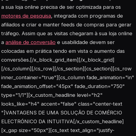
a sua loja online precisa de ser optimizada para os
motores de pesquisa
, integrada com programas de
afiliados e criar e manter feeds de compras para gerar
tráfego. Assim que as visitas chegaram à sua loja online
a
análise de conversão
e usabilidade devem ser
colocadas em prática tendo em vista o aumento das
conversões.[/x_block_grid_item][/x_block_grid]
[/cs_column][/cs_row][/cs_section][cs_section][cs_row
inner_container="true"][cs_column fade_animation="in"
fade_animation_offset="45px" fade_duration="750"
type="1/1"][x_custom_headline level="h2"
looks_like="h4" accent="false" class="center-text
"]VANTAGENS DE UMA SOLUÇÃO DE COMÉRCIO
ELECTRÓNICO DA INTUITIVA[/x_custom_headline]
[x_gap size="50px"][cs_text text_align="justify-