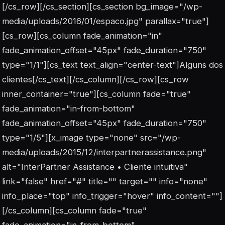
[/cs_row][/cs_section][cs_section bg_image="/wp-
media/uploads/2016/01/espaco.jpg" parallax="true"]
[cs_row][cs_column fade_animation="in"
fade_animation_offset="45px" fade_duration="750"
type="1/1"][cs_text text_align="center-text"]Alguns dos
clientes[/cs_text][/cs_column][/cs_row][cs_row
inner_container="true"][cs_column fade="true"
fade_animation="in-from-bottom"
fade_animation_offset="45px" fade_duration="750"
type="1/5"][x_image type="none" src="/wp-
media/uploads/2015/12/interpartnerassistance.png"
alt="InterPartner Assistance • Cliente intuitiva"
link="false" href="#" title="" target="" info="none"
info_place="top" info_trigger="hover" info_content=""]
[/cs_column][cs_column fade="true"