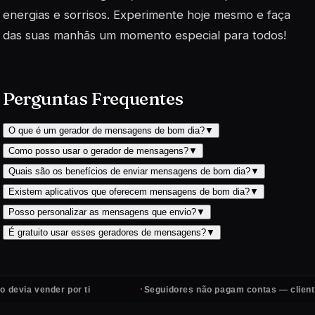
energias e sorrisos. Experimente hoje mesmo e faça
das suas manhãs um momento especial para todos!
Perguntas Frequentes
O que é um gerador de mensagens de bom dia?
▼
Como posso usar o gerador de mensagens?
▼
Quais são os benefícios de enviar mensagens de bom dia?
▼
Existem aplicativos que oferecem mensagens de bom dia?
▼
Posso personalizar as mensagens que envio?
▼
É gratuito usar esses geradores de mensagens?
▼
·
der por ti
Seguidores não pagam contas — clientes sim