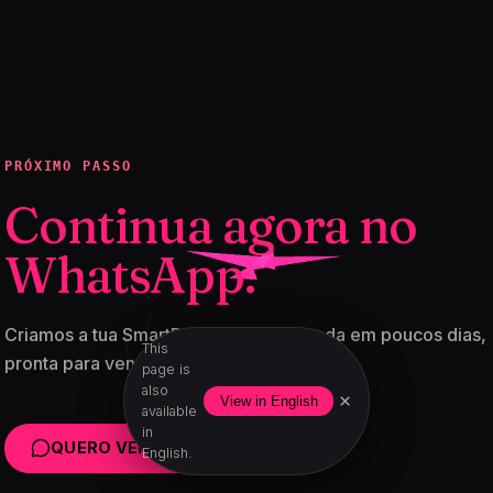
PRÓXIMO PASSO
Continua agora no
WhatsApp.
Criamos a tua SmartPage™ personalizada em poucos dias,
This
pronta para vender.
page is
also
×
View in English
available
in
QUERO VENDER MAIS
English.