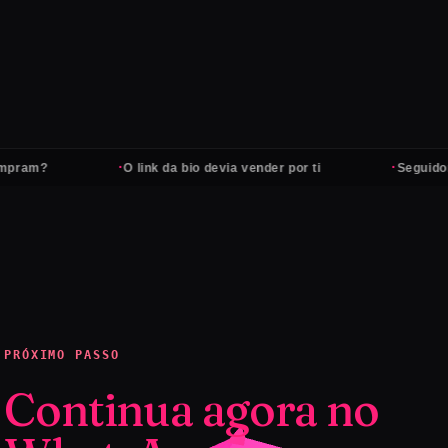
·
·
pram?
O link da bio devia vender por ti
Seguidores
PRÓXIMO PASSO
Continua agora no