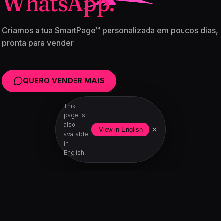
WhatsApp.
Criamos a tua SmartPage™ personalizada em poucos dias,
pronta para vender.
QUERO VENDER MAIS
This
page is
also
×
View in English
available
in
English.