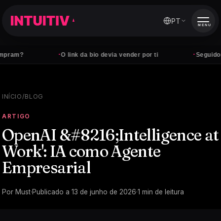
PT
MENU
·
·
pram?
O link da bio devia vender por ti
Seguidores
INÍCIO
/
BLOG
ARTIGO
OpenAI &#8216;Intelligence at
Work': IA como Agente
Empresarial
Por
Must
·
Publicado a
13 de junho de 2026
·
1
min de leitura