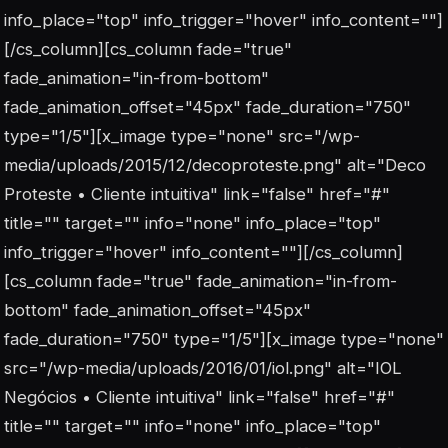
info_place="top" info_trigger="hover" info_content=""]
[/cs_column][cs_column fade="true"
fade_animation="in-from-bottom"
fade_animation_offset="45px" fade_duration="750"
type="1/5"][x_image type="none" src="/wp-
media/uploads/2015/12/decoproteste.png" alt="Deco
Proteste • Cliente intuitiva" link="false" href="#"
title="" target="" info="none" info_place="top"
info_trigger="hover" info_content=""][/cs_column]
[cs_column fade="true" fade_animation="in-from-
bottom" fade_animation_offset="45px"
fade_duration="750" type="1/5"][x_image type="none"
src="/wp-media/uploads/2016/01/iol.png" alt="IOL
Negócios • Cliente intuitiva" link="false" href="#"
title="" target="" info="none" info_place="top"