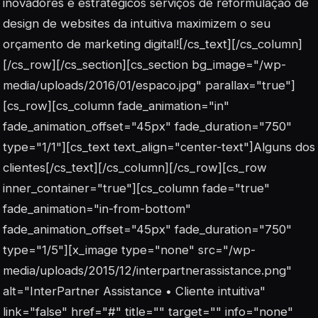
inovadores e estratégicos serviços de reformulação de
design de websites da intuitiva maximizem o seu
orçamento de marketing digital![/cs_text][/cs_column]
[/cs_row][/cs_section][cs_section bg_image="/wp-
media/uploads/2016/01/espaco.jpg" parallax="true"]
[cs_row][cs_column fade_animation="in"
fade_animation_offset="45px" fade_duration="750"
type="1/1"][cs_text text_align="center-text"]Alguns dos
clientes[/cs_text][/cs_column][/cs_row][cs_row
inner_container="true"][cs_column fade="true"
fade_animation="in-from-bottom"
fade_animation_offset="45px" fade_duration="750"
type="1/5"][x_image type="none" src="/wp-
media/uploads/2015/12/interpartnerassistance.png"
alt="InterPartner Assistance • Cliente intuitiva"
link="false" href="#" title="" target="" info="none"