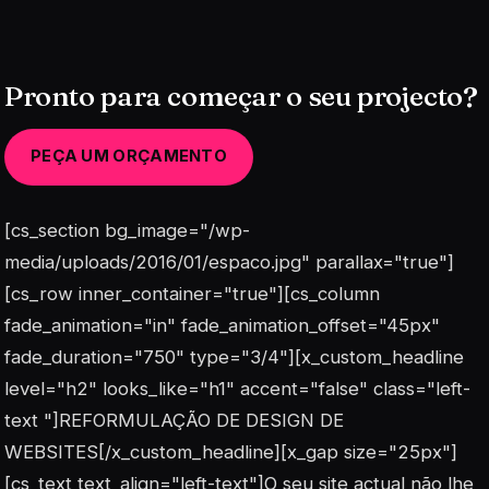
Pronto para começar o seu projecto?
PEÇA UM ORÇAMENTO
[cs_section bg_image="/wp-
media/uploads/2016/01/espaco.jpg" parallax="true"]
[cs_row inner_container="true"][cs_column
fade_animation="in" fade_animation_offset="45px"
fade_duration="750" type="3/4"][x_custom_headline
level="h2" looks_like="h1" accent="false" class="left-
text "]REFORMULAÇÃO DE DESIGN DE
WEBSITES[/x_custom_headline][x_gap size="25px"]
[cs_text text_align="left-text"]O seu site actual não lhe