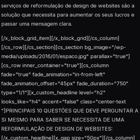
serviços de reformulação de design de websites são a
solução que necessita para aumentar os seus lucros e
passar uma mensagem clara.
[/x_block_grid_item][/x_block_grid][/cs_column]
[/cs_row][/cs_section][cs_section bg_image="/wp-
media/uploads/2016/01/espaco.jpg" parallax="true"]
[cs_row inner_container="true"][cs_column
fade="true" fade_animation="in-from-left"
fade_animation_offset="45px" fade_duration="750"
type="1/1"][x_custom_headline level="h2"
looks_like="h4" accent="false" class="center-text
"]PRINCIPAIS 10 QUESTÕES QUE DEVE PERGUNTAR A
SI MESMO PARA SABER SE NECESSITA DE UMA
REFORMULAÇÃO DE DESIGN DE WEBSITES:
[/x_custom_headline][x_gap size="50px"][/cs_column]