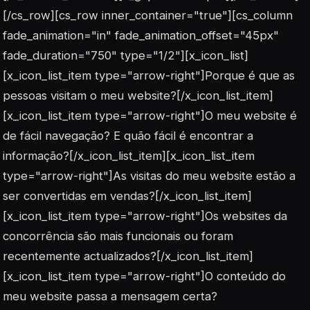
[/cs_row][cs_row inner_container="true"][cs_column
fade_animation="in" fade_animation_offset="45px"
fade_duration="750" type="1/2"][x_icon_list]
[x_icon_list_item type="arrow-right"]Porque é que as
pessoas visitam o meu website?[/x_icon_list_item]
[x_icon_list_item type="arrow-right"]O meu website é
de fácil navegação? E quão fácil é encontrar a
informação?[/x_icon_list_item][x_icon_list_item
type="arrow-right"]As visitas do meu website estão a
ser convertidas em vendas?[/x_icon_list_item]
[x_icon_list_item type="arrow-right"]Os websites da
concorrência são mais funcionais ou foram
recentemente actualizados?[/x_icon_list_item]
[x_icon_list_item type="arrow-right"]O conteúdo do
meu website passa a mensagem certa?