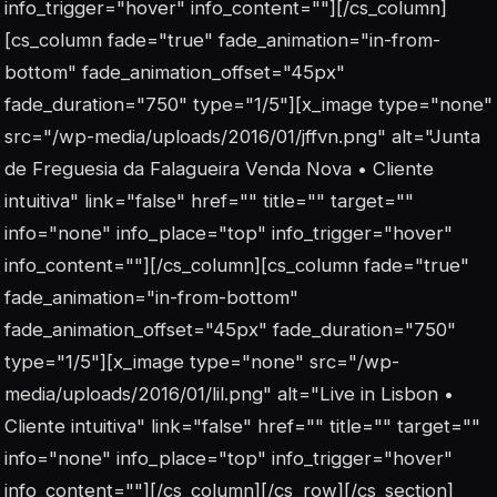
info_trigger="hover" info_content=""][/cs_column]
[cs_column fade="true" fade_animation="in-from-
bottom" fade_animation_offset="45px"
fade_duration="750" type="1/5"][x_image type="none"
src="/wp-media/uploads/2016/01/jffvn.png" alt="Junta
de Freguesia da Falagueira Venda Nova • Cliente
intuitiva" link="false" href="" title="" target=""
info="none" info_place="top" info_trigger="hover"
info_content=""][/cs_column][cs_column fade="true"
fade_animation="in-from-bottom"
fade_animation_offset="45px" fade_duration="750"
type="1/5"][x_image type="none" src="/wp-
media/uploads/2016/01/lil.png" alt="Live in Lisbon •
Cliente intuitiva" link="false" href="" title="" target=""
info="none" info_place="top" info_trigger="hover"
info_content=""][/cs_column][/cs_row][/cs_section]