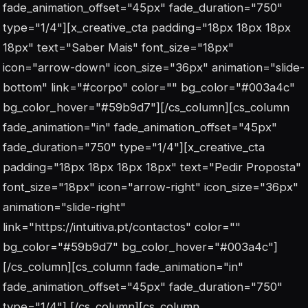
fade_animation_offset="45px" fade_duration="750"
type="1/4"][x_creative_cta padding="18px 18px 18px
18px" text="Saber Mais" font_size="18px"
icon="arrow-down" icon_size="36px" animation="slide-
bottom" link="#corpo" color="" bg_color="#003a4c"
bg_color_hover="#59b9d7"][/cs_column][cs_column
fade_animation="in" fade_animation_offset="45px"
fade_duration="750" type="1/4"][x_creative_cta
padding="18px 18px 18px 18px" text="Pedir Proposta"
font_size="18px" icon="arrow-right" icon_size="36px"
animation="slide-right"
link="https://intuitiva.pt/contactos" color=""
bg_color="#59b9d7" bg_color_hover="#003a4c"]
[/cs_column][cs_column fade_animation="in"
fade_animation_offset="45px" fade_duration="750"
type="1/4"] [/cs_column][cs_column