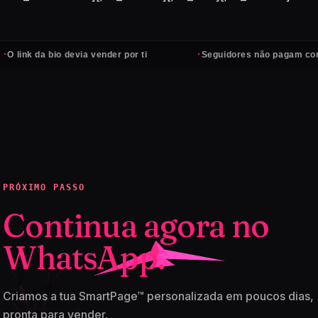
·
a bio devia vender por ti
Seguidores não pagam contas — cl
PRÓXIMO PASSO
Continua agora no
WhatsApp.
Criamos a tua SmartPage™ personalizada em poucos dias,
pronta para vender.