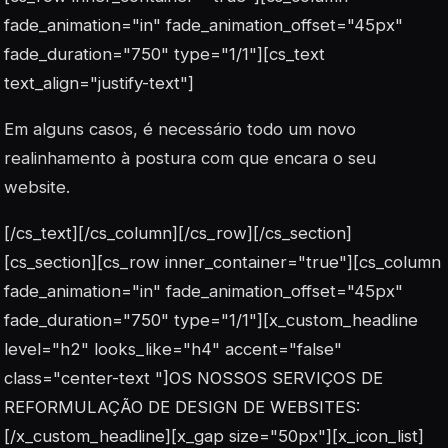
fade_animation="in" fade_animation_offset="45px"
fade_duration="750" type="1/1"][cs_text
text_align="justify-text"]
Em alguns casos, é necessário todo um novo
realinhamento à postura com que encara o seu
website.
[/cs_text][/cs_column][/cs_row][/cs_section]
[cs_section][cs_row inner_container="true"][cs_column
fade_animation="in" fade_animation_offset="45px"
fade_duration="750" type="1/1"][x_custom_headline
level="h2" looks_like="h4" accent="false"
class="center-text "]OS NOSSOS SERVIÇOS DE
REFORMULAÇÃO DE DESIGN DE WEBSITES:
[/x_custom_headline][x_gap size="50px"][x_icon_list]