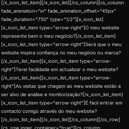
[/x_icon_list_item][/x_icon_list][/cs_column][cs_column
fade_animation="in" fade_animation_offset="45px"
fade_duration="750" type="1/2"][x_icon_list]
[x_icon_list_item type="arrow-right"]O meu website
representa bem o meu negócio?[/x_icon_list_item]
[x_icon_list_item type="arrow-right"]Será que o meu
website inspira confiança no meu negócio ou marca?
[/x_icon_list_item][x_icon_list_item type="arrow-
right"]Terei facilidade em actualizar o meu website?
[/x_icon_list_item][x_icon_list_item type="arrow-
right"]As visitas que chegam ao meu website estão a
ser alvo de análise e monitorização?[/x_icon_list_item]
[x_icon_list_item type="arrow-right"]É fácil entrar em
contacto comigo através do meu website?
[/x_icon_list_item][/x_icon_list][/cs_column][/cs_row]
[cs_row inner_container="true"][cs_column