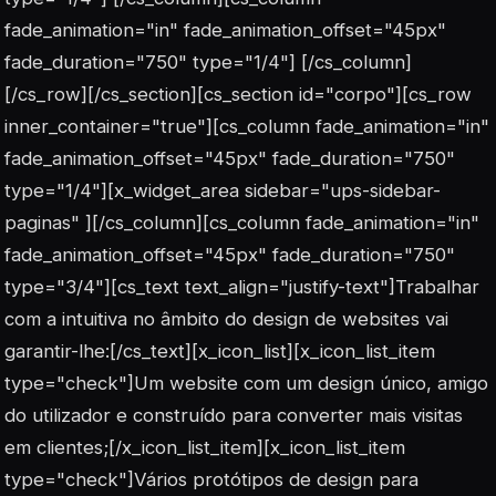
fade_animation="in" fade_animation_offset="45px"
fade_duration="750" type="1/4"] [/cs_column]
[/cs_row][/cs_section][cs_section id="corpo"][cs_row
inner_container="true"][cs_column fade_animation="in"
fade_animation_offset="45px" fade_duration="750"
type="1/4"][x_widget_area sidebar="ups-sidebar-
paginas" ][/cs_column][cs_column fade_animation="in"
fade_animation_offset="45px" fade_duration="750"
type="3/4"][cs_text text_align="justify-text"]Trabalhar
com a intuitiva no âmbito do design de websites vai
garantir-lhe:[/cs_text][x_icon_list][x_icon_list_item
type="check"]Um website com um design único, amigo
do utilizador e construído para converter mais visitas
em clientes;[/x_icon_list_item][x_icon_list_item
type="check"]Vários protótipos de design para