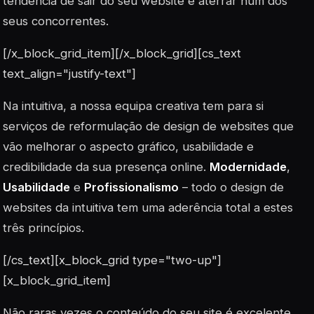
tendência de sair do seu website e aterrar num dos
seus concorrentes.
[/x_block_grid_item][/x_block_grid][cs_text
text_align="justify-text"]
Na intuitiva, a nossa equipa creativa tem para si
serviços de reformulação de design de websites que
vão melhorar o aspecto gráfico, usabilidade e
credibilidade da sua presença online.
Modernidade
,
Usabilidade
e
Profissionalismo
– todo o design de
websites da intuitiva tem uma aderência total a estes
três princípios.
[/cs_text][x_block_grid type="two-up"]
[x_block_grid_item]
Não raras vezes o conteúdo do seu site é excelente.