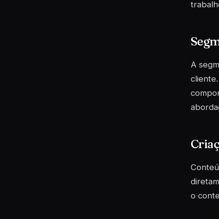
trabal
Segm
A segme
cliente
compor
aborda
Cria
Conteúd
diretam
o conte