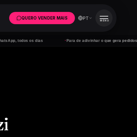
PT
QUERO VENDER MAIS
MENU
·
·
os os dias
Para de adivinhar o que gera pedidos
i