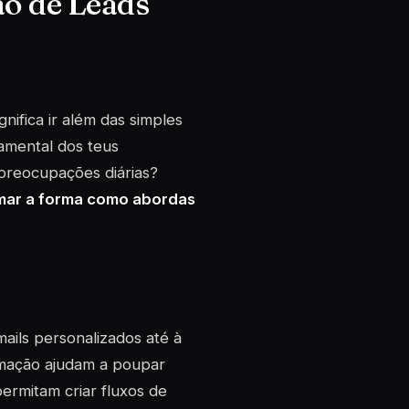
ão de Leads
nifica ir além das simples
amental dos teus
 preocupações diárias?
mar a forma como abordas
ils personalizados até à
omação ajudam a poupar
ermitam criar fluxos de