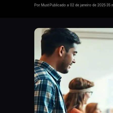
Por
Must
·
Publicado a
02 de janeiro de 2025
·
35
m