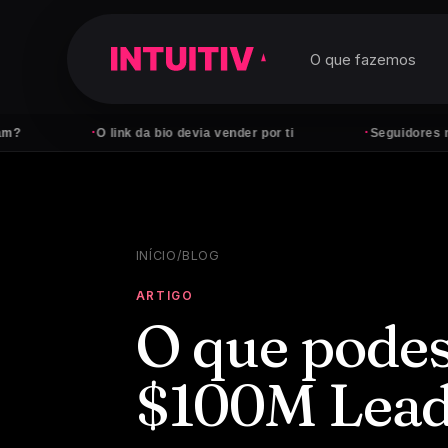
O que fazemos
·
·
O link da bio devia vender por ti
Seguidores não pagam co
INÍCIO
/
BLOG
ARTIGO
O que pode
$100M Lead