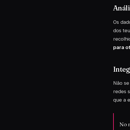
Análi
Os dad
dos teu
recolhi
para o
Inte
Não se 
redes s
que a e
No 