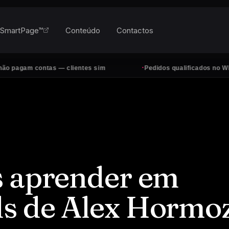
SmartPage™
Conteúdo
Contactos
·
ntas — clientes sim
Pedidos qualificados no WhatsApp, tod
s aprender em
s de Alex Hormoz