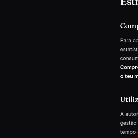
Est
Comp
Para co
estatís
consumi
Compre
o teu 
Util
A autom
gestão
tempo e