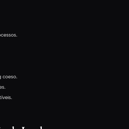
ocessos.
g coeso.
es.
íveis.