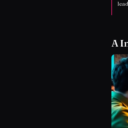
lead
A I