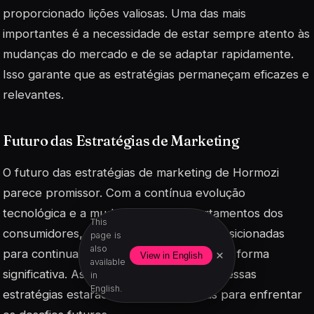
proporcionado lições valiosas. Uma das mais
importantes é a necessidade de estar sempre atento às
mudanças do mercado e de se adaptar rapidamente.
Isso garante que as estratégias permaneçam eficazes e
relevantes.
Futuro das Estratégias de Marketing
O futuro das estratégias de marketing de Hormozi
parece promissor. Com a contínua evolução
tecnológica e a mudança nos comportamentos dos
This
consumidores, suas táticas estão bem posicionadas
page is
also
para continuar a influenciar o mercado de forma
×
View in English
available
significativa. As empresas que adotarem essas
in
English.
estratégias estarão melhor preparadas para enfrentar