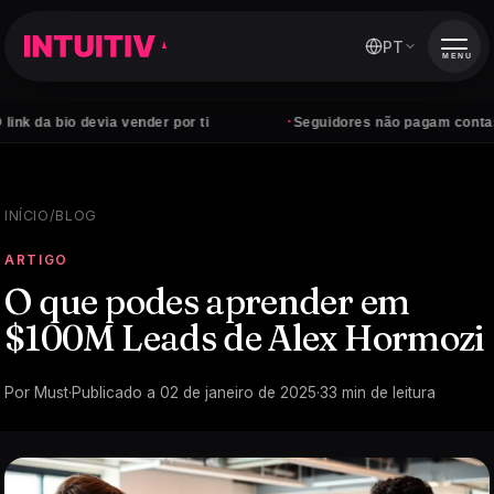
PT
MENU
·
 devia vender por ti
Seguidores não pagam contas — cliente
INÍCIO
/
BLOG
ARTIGO
O que podes aprender em
$100M Leads de Alex Hormozi
Por
Must
·
Publicado a
02 de janeiro de 2025
·
33
min de leitura