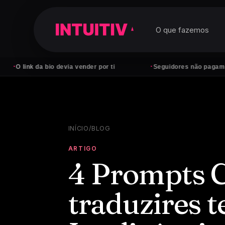
O que fazemos
·
 da bio devia vender por ti
Seguidores não pagam contas — c
INÍCIO
/
BLOG
ARTIGO
4 Prompts 
traduzires 