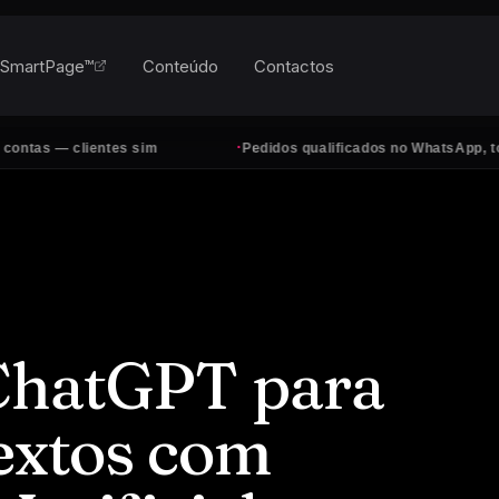
SmartPage™
Conteúdo
Contactos
·
lientes sim
Pedidos qualificados no WhatsApp, todos os di
ChatGPT para
textos com