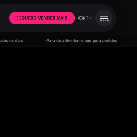
PT
QUERO VENDER MAIS
MENU
·
·
as
Para de adivinhar o que gera pedidos
Anúncio