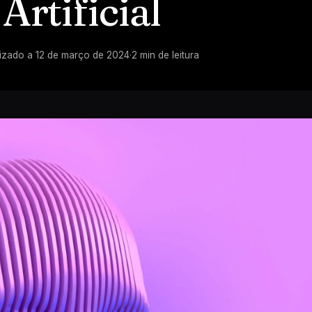
Artificial
lizado a
12 de março de 2024
·
2
min de leitura