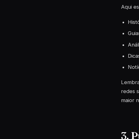
Aqui es
Hist
Guia
Anál
Dica
Notí
Lembran
redes s
maior n
3. 