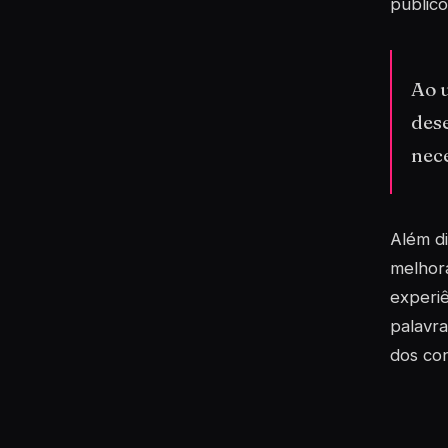
público
Ao 
dese
nece
Além di
melhor
experiê
palavra
dos co