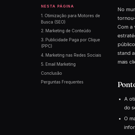
NESTA PÁGINA
No mund
1. Otimização para Motores de
tornou-
Busca (SEO)
Com a v
2. Marketing de Conteúdo
estraté
3. Publicidade Paga por Clique
público
(PPC)
stand a
4. Marketing nas Redes Sociais
mais cl
5. Email Marketing
Conclusão
Perguntas Frequentes
Pont
A ot
do s
O ma
info