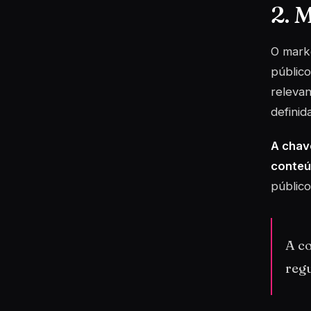
2. 
O mark
público
relevan
definid
A chav
conteú
público
A co
regu