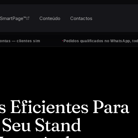
SmartPage™
Conteúdo
Contactos
·
s sim
Pedidos qualificados no WhatsApp, todos os dias
s Eficientes Para
 Seu Stand