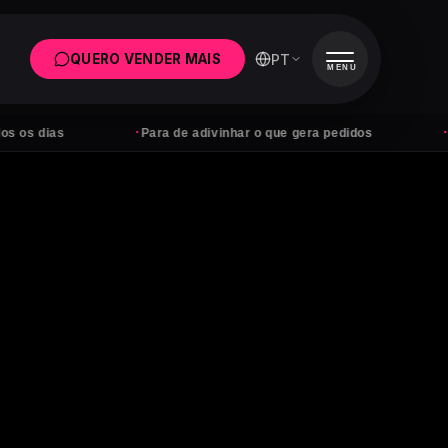
PT
QUERO VENDER MAIS
MENU
·
·
Para de adivinhar o que gera pedidos
Anúncios sem 