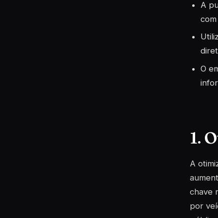
A pu
com 
Util
dire
O em
info
1. 
A otimi
aumenta
chave 
por veí