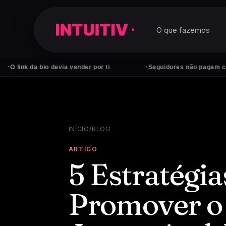
O que fazemos
·
o devia vender por ti
Seguidores não pagam contas — cliente
INÍCIO
/
BLOG
ARTIGO
5 Estratégia
Promover o