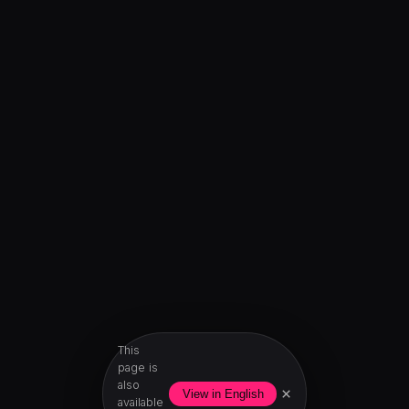
This
page is
also
×
View in English
available