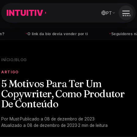
PT
MENU
·
·
O link da bio devia vender por ti
Seguidores não pa
INÍCIO
/
BLOG
ARTIGO
5 Motivos Para Ter Um
Copywriter, Como Produtor
De Conteúdo
Por
Must
·
Publicado a
08 de dezembro de 2023
·
Atualizado a
08 de dezembro de 2023
·
2
min de leitura