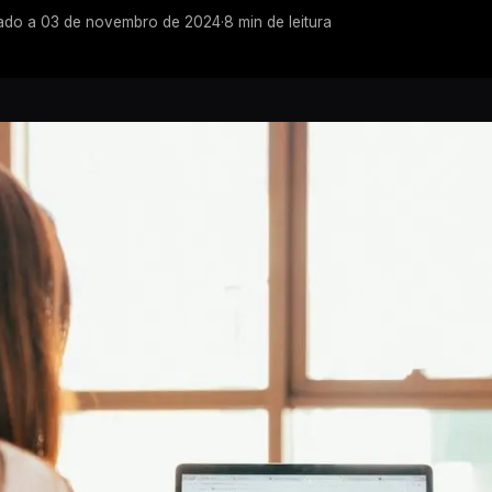
ado a
03 de novembro de 2024
·
8
min de leitura