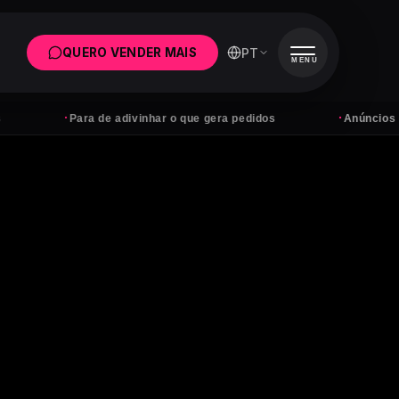
PT
QUERO VENDER MAIS
MENU
·
·
Para de adivinhar o que gera pedidos
Anúncios sem desti