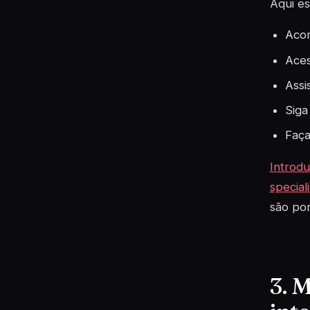
Aqui es
Acom
Aces
Assi
Siga
Faça
Introdu
special
são pon
3. 