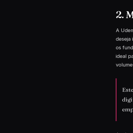
2. 
A Udem
deseja 
os fund
ideal p
volume
Est
digi
emp