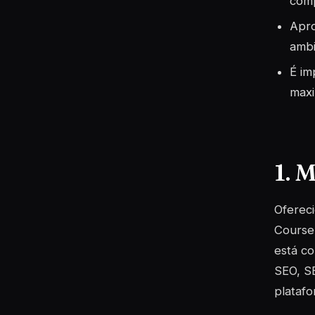
comp
Apro
ambi
É im
maxi
1. 
Ofereci
Courser
está c
SEO, S
plataf