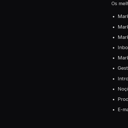
Os melh
Mark
Mark
Mark
Inbo
Mark
Gest
Intr
Noçõ
Prod
E-ma