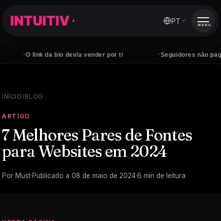
PT
MENU
·
·
O link da bio devia vender por ti
Seguidores não pagam co
INÍCIO
/
BLOG
ARTIGO
7 Melhores Pares de Fontes
para Websites em 2024
Por
Must
·
Publicado a
08 de maio de 2024
·
6
min de leitura