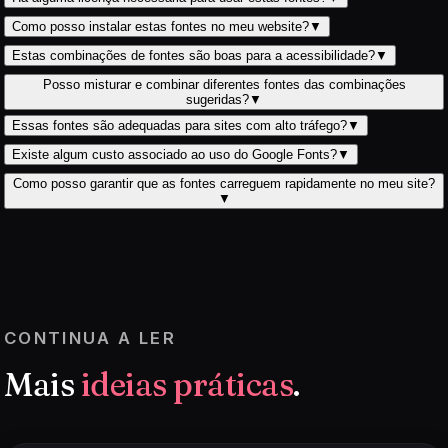
Como posso instalar estas fontes no meu website?
▼
Estas combinações de fontes são boas para a acessibilidade?
▼
Posso misturar e combinar diferentes fontes das combinações
sugeridas?
▼
Essas fontes são adequadas para sites com alto tráfego?
▼
Existe algum custo associado ao uso do Google Fonts?
▼
Como posso garantir que as fontes carreguem rapidamente no meu site?
▼
CONTINUA A LER
Mais
ideias práticas
.