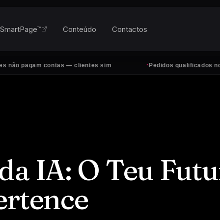
SmartPage™
Conteúdo
Contactos
·
pagam contas — clientes sim
Pedidos qualificados no Whats
da IA: O Teu Futu
ertence