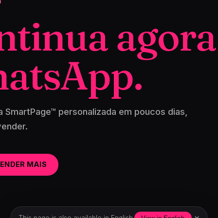
O
ntinua agora
atsApp.
a SmartPage™ personalizada em poucos dias,
vender.
ENDER MAIS