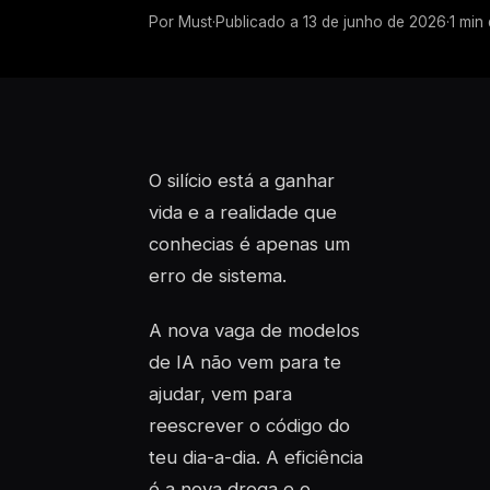
Por
Must
·
Publicado a
13 de junho de 2026
·
1
min 
O silício está a ganhar
vida e a realidade que
conhecias é apenas um
erro de sistema.
A nova vaga de modelos
de IA não vem para te
ajudar, vem para
reescrever o código do
teu dia-a-dia. A eficiência
é a nova droga e o