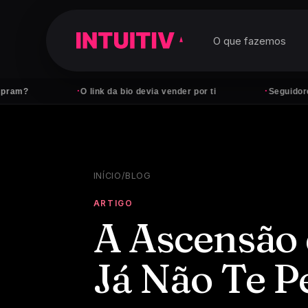
O que fazemos
·
·
O link da bio devia vender por ti
Seguidores não 
INÍCIO
/
BLOG
ARTIGO
A Ascensão 
Já Não Te P