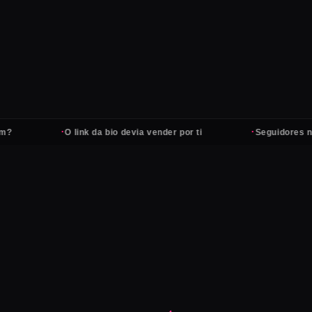
·
·
O link da bio devia vender por ti
Seguidores não pa