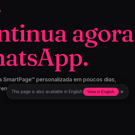
O
ntinua agora
atsApp.
a SmartPage™ personalizada em poucos dias,
vender.
×
This page is also available in English.
View in English
ENDER MAIS