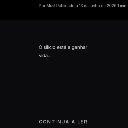
Por
Must
·
Publicado a
13 de junho de 2026
·
1
min 
O silício está a ganhar
vida…
CONTINUA A LER