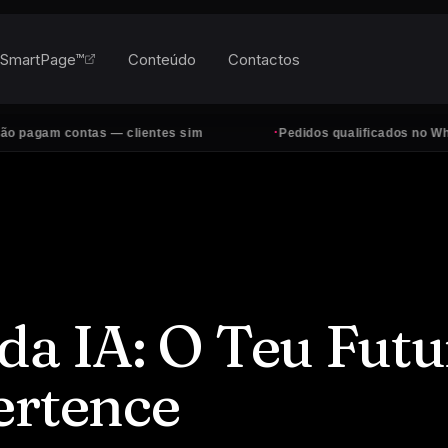
SmartPage™
Conteúdo
Contactos
·
gam contas — clientes sim
Pedidos qualificados no WhatsAp
da IA: O Teu Futu
ertence