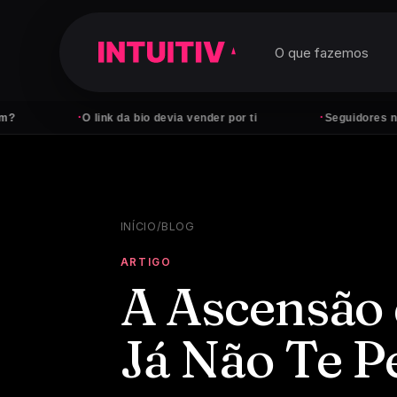
O que fazemos
·
·
O link da bio devia vender por ti
Seguidores não pa
INÍCIO
/
BLOG
ARTIGO
A Ascensão 
Já Não Te P