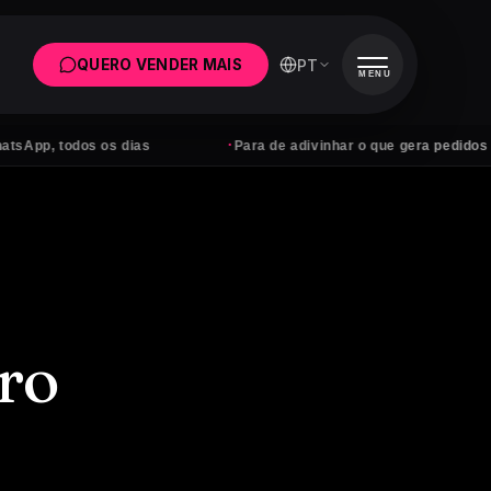
PT
QUERO VENDER MAIS
MENU
·
p, todos os dias
Para de adivinhar o que gera pedidos
ro