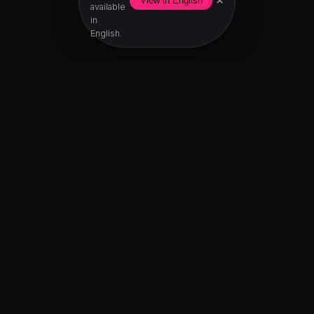
×
View in English
available
in
English.