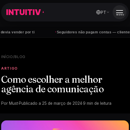
PT
MENU
·
nder por ti
Seguidores não pagam contas — clientes sim
INÍCIO
/
BLOG
ARTIGO
Como escolher a melhor
agência de comunicação
Por
Must
·
Publicado a
25 de março de 2024
·
9
min de leitura