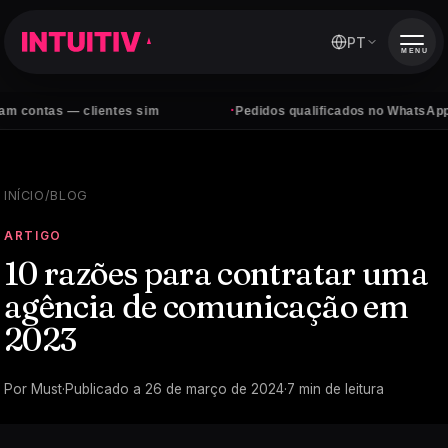
PT
MENU
·
s — clientes sim
Pedidos qualificados no WhatsApp, todos o
INÍCIO
/
BLOG
ARTIGO
10 razões para contratar uma
agência de comunicação em
2023
Por
Must
·
Publicado a
26 de março de 2024
·
7
min de leitura