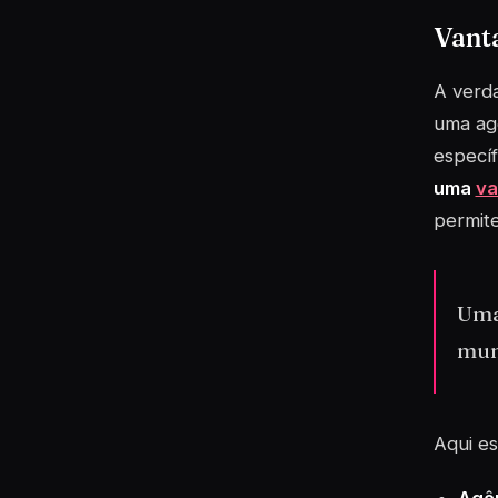
Vant
A verd
uma agê
específ
uma
va
permite
Uma
mun
Aqui e