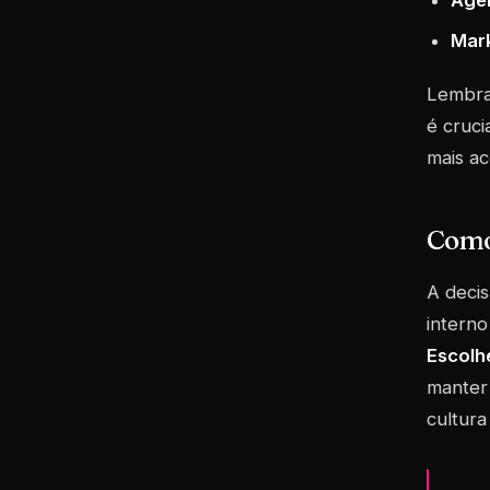
Agên
Mark
Lembrar
é cruci
mais ac
Como 
A decis
interno
Escolh
manter 
cultura