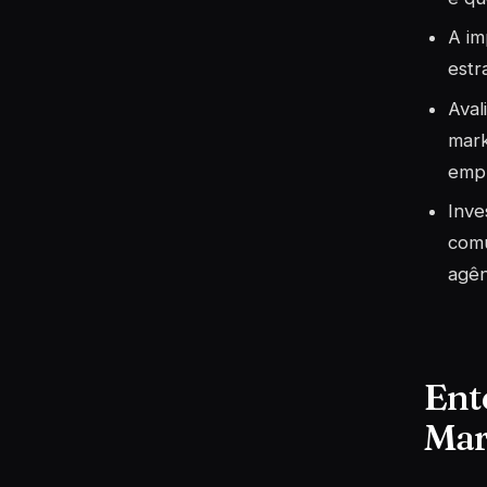
A im
estr
Aval
mark
emp
Inve
comu
agên
Ent
Mar