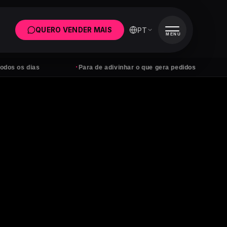
PT
QUERO VENDER MAIS
MENU
·
·
Para de adivinhar o que gera pedidos
Anúncios 