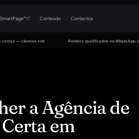
SmartPage™
Conteúdo
Contactos
·
ientes sim
Pedidos qualificados no WhatsApp, todos os dias
er a Agência de
 Certa em