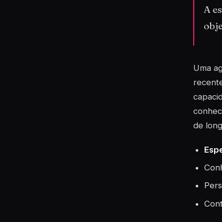
A es
obje
Uma agê
recente
capacid
conheci
de long
Espe
Conh
Pers
Cont