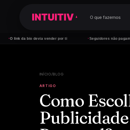
O que fazemos
·
da bio devia vender por ti
Seguidores não pagam contas — cl
INÍCIO
/
BLOG
ARTIGO
Como Escolh
Publicidade