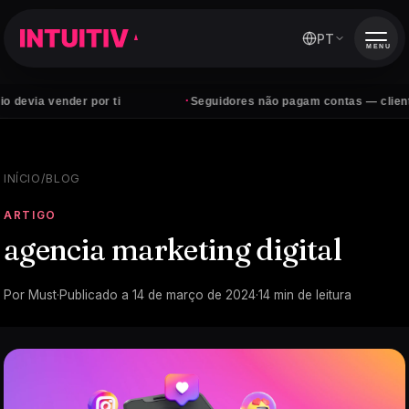
PT
MENU
·
nder por ti
Seguidores não pagam contas — clientes sim
INÍCIO
/
BLOG
ARTIGO
agencia marketing digital
Por
Must
·
Publicado a
14 de março de 2024
·
14
min de leitura