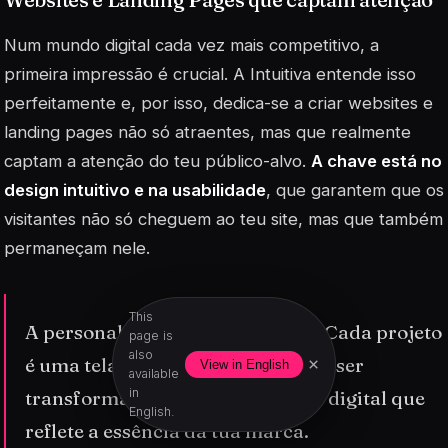
Num mundo digital cada vez mais competitivo, a
primeira impressão é crucial. A Intuitiva entende isso
perfeitamente e, por isso, dedica-se a criar
websites
e
landing pages não só atraentes, mas que realmente
captam a atenção do teu público-alvo.
A chave está no
design intuitivo e na usabilidade
, que garantem que os
visitantes não só cheguem ao teu site, mas que também
permaneçam nele.
This
A personalização é o nosso forte. Cada projeto
page is
also
é uma tela em branco pronta para ser
×
View in English
available
in
transformada numa obra de arte digital que
English.
reflete a essência da tua marca.