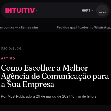
PT
MENU
·
— clientes sim
Pedidos qualificados no WhatsApp, todos os 
INÍCIO
/
BLOG
ARTIGO
Como Escolher a Melhor
Agência de Comunicação para
a Sua Empresa
Por
Must
·
Publicado a
26 de março de 2024
·
10
min de leitura