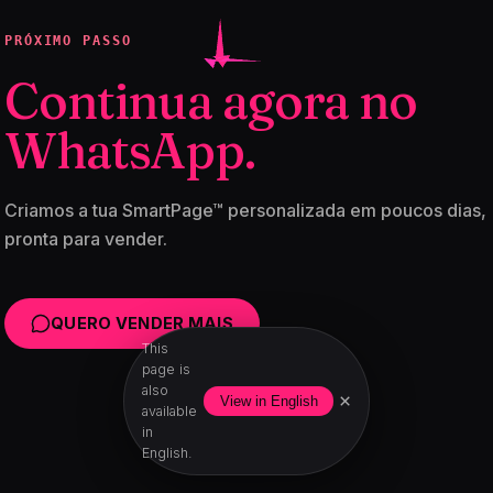
PRÓXIMO PASSO
Continua agora no
WhatsApp.
Criamos a tua SmartPage™ personalizada em poucos dias,
pronta para vender.
QUERO VENDER MAIS
This
page is
also
×
View in English
available
in
English.