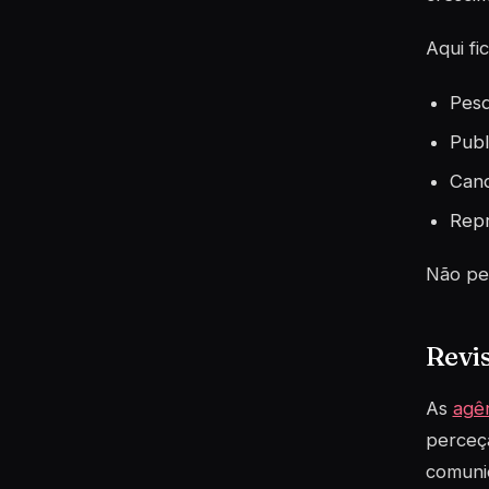
Aqui fi
Pesq
Publ
Cand
Repr
Não per
Revis
As
agê
perceçã
comuni