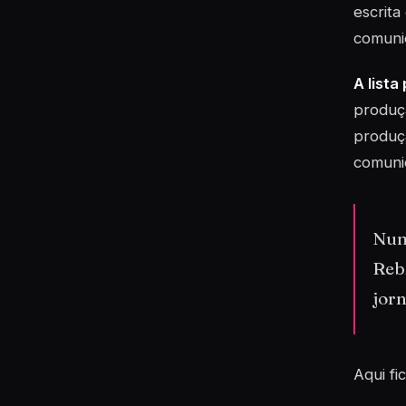
escrita
comuni
A lista
produçã
produçã
comunic
Num
Reb
jorn
Aqui fi