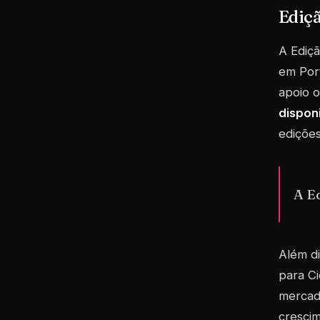
Ediç
A
Ediç
em Port
apoio o
dispon
edições
A E
Além d
para C
mercado
crescim