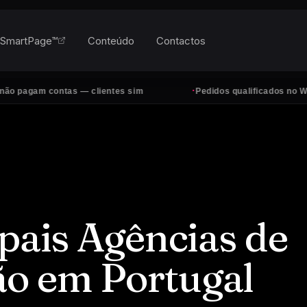
SmartPage™
Conteúdo
Contactos
·
m contas — clientes sim
Pedidos qualificados no WhatsApp,
ipais Agências de
o em Portugal