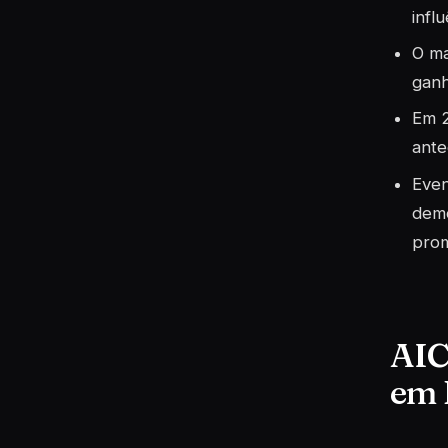
infl
O ma
ganh
Em 2
ante
Even
demo
pro
AIC
em 