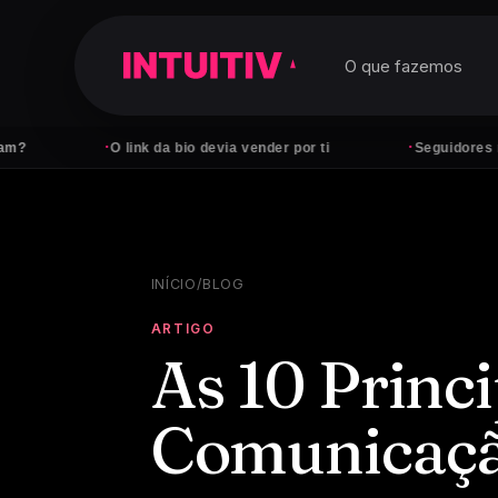
O que fazemos
·
·
O link da bio devia vender por ti
Seguidores não paga
INÍCIO
/
BLOG
ARTIGO
As 10 Princ
Comunicaçã