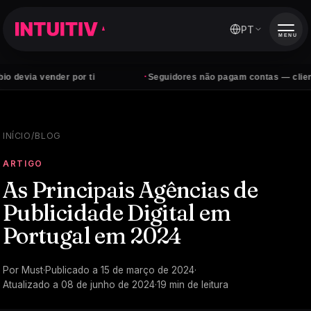
PT
MENU
·
ender por ti
Seguidores não pagam contas — clientes sim
INÍCIO
/
BLOG
ARTIGO
As Principais Agências de
Publicidade Digital em
Portugal em 2024
Por
Must
·
Publicado a
15 de março de 2024
·
Atualizado a
08 de junho de 2024
·
19
min de leitura