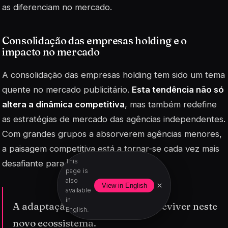
as diferenciam no mercado.
Consolidação das empresas holding e o
impacto no mercado
A consolidação das empresas holding tem sido um tema
quente no mercado publicitário.
Esta tendência não só
altera a dinâmica competitiva
, mas também redefine
as estratégias de mercado das agências independentes.
Com grandes grupos a absorverem agências menores,
a paisagem competitiva está a tornar-se cada vez mais
This
desafiante para os novos entrantes.
page is
also
×
View in English
available
in
A adaptação é a chave para sobreviver neste
English.
novo ecossistema.