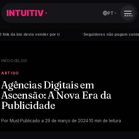
PT
MENU
·
 devia vender por ti
Seguidores não pagam contas — clientes
INÍCIO
/
BLOG
ARTIGO
Agências Digitais em
Ascensão: A Nova Era da
Publicidade
Por
Must
·
Publicado a
29 de março de 2024
·
10
min de leitura