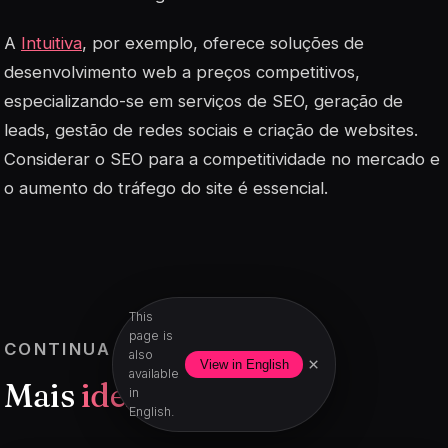
A
Intuitiva
, por exemplo, oferece soluções de
desenvolvimento web a preços competitivos,
especializando-se em serviços de SEO, geração de
leads, gestão de redes sociais e criação de websites.
Considerar o SEO para a competitividade no mercado e
o aumento do tráfego do site é essencial.
This
page is
CONTINUA A LER
also
×
View in English
available
Mais
ideias práticas
.
in
English.