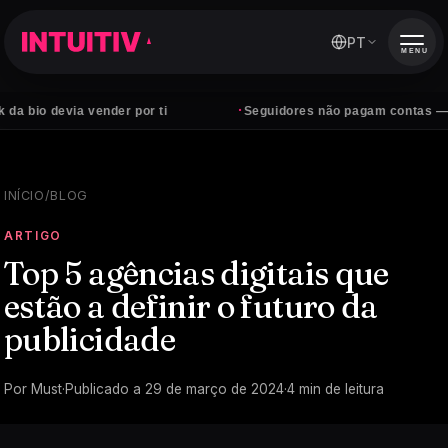
PT
MENU
·
devia vender por ti
Seguidores não pagam contas — clientes
INÍCIO
/
BLOG
ARTIGO
Top 5 agências digitais que
estão a definir o futuro da
publicidade
Por
Must
·
Publicado a
29 de março de 2024
·
4
min de leitura