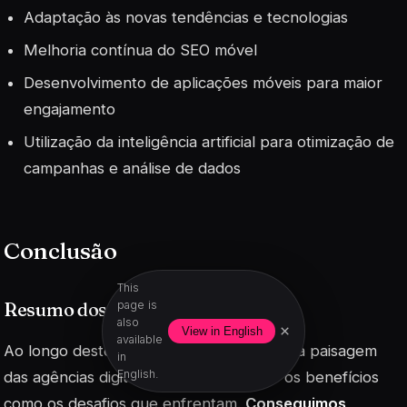
Adaptação às novas tendências e tecnologias
Melhoria contínua do SEO móvel
Desenvolvimento de aplicações móveis para maior
engajamento
Utilização da inteligência artificial para otimização de
campanhas e análise de dados
Conclusão
This
Resumo dos benefícios e desafios
page is
also
×
View in English
available
Ao longo deste artigo, explorámos a vasta paisagem
in
English.
das agências digitais, destacando tanto os benefícios
como os desafios que enfrentam.
Conseguimos