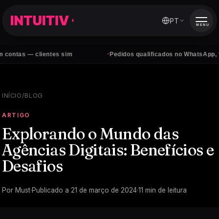
PT
MENU
·
lientes sim
Pedidos qualificados no WhatsApp, todos os dia
INÍCIO
/
BLOG
ARTIGO
Explorando o Mundo das
Agências Digitais: Benefícios e
Desafios
Por
Must
·
Publicado a
21 de março de 2024
·
11
min de leitura