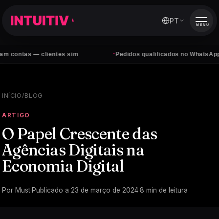
PT
MENU
·
s — clientes sim
Pedidos qualificados no WhatsApp, todos o
INÍCIO
/
BLOG
ARTIGO
O Papel Crescente das
Agências Digitais na
Economia Digital
Por
Must
·
Publicado a
23 de março de 2024
·
8
min de leitura