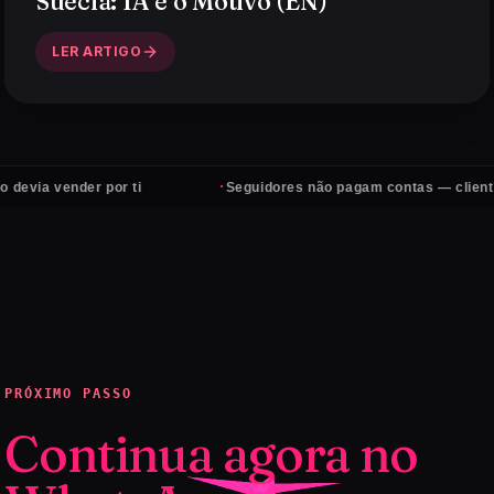
Suécia: IA é o Motivo (EN)
LER ARTIGO
·
der por ti
Seguidores não pagam contas — clientes sim
PRÓXIMO PASSO
Continua agora no