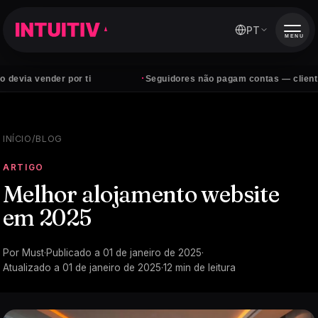
PT
MENU
·
der por ti
Seguidores não pagam contas — clientes sim
INÍCIO
/
BLOG
ARTIGO
Melhor alojamento website
em 2025
Por
Must
·
Publicado a
01 de janeiro de 2025
·
Atualizado a
01 de janeiro de 2025
·
12
min de leitura