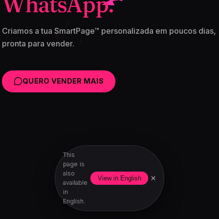
WhatsApp.
Criamos a tua SmartPage™ personalizada em poucos dias,
pronta para vender.
QUERO VENDER MAIS
This
page is
also
×
View in English
available
in
English.