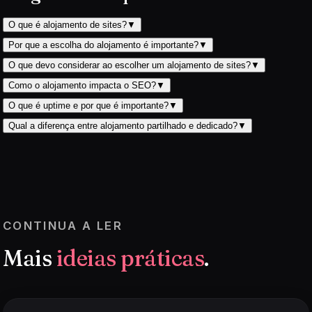
O que é alojamento de sites?
▼
Por que a escolha do alojamento é importante?
▼
O que devo considerar ao escolher um alojamento de sites?
▼
Como o alojamento impacta o SEO?
▼
O que é uptime e por que é importante?
▼
Qual a diferença entre alojamento partilhado e dedicado?
▼
CONTINUA A LER
Mais
ideias práticas
.