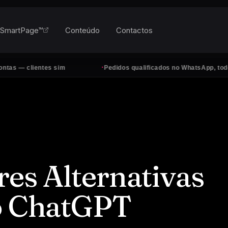
SmartPage™
Conteúdo
Contactos
·
lientes sim
Pedidos qualificados no WhatsApp, todos os dia
res Alternativas
ao ChatGPT