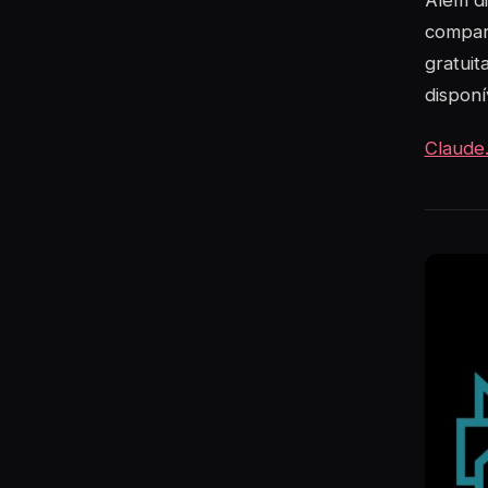
Além di
compar
gratuit
disponí
Claude.