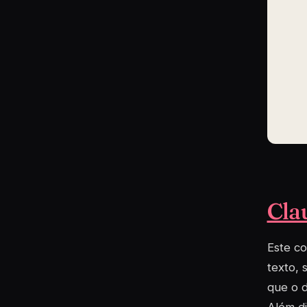
Cla
Este co
texto, 
que o d