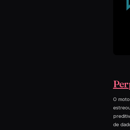
Per
O moto
estreo
prediti
de dado