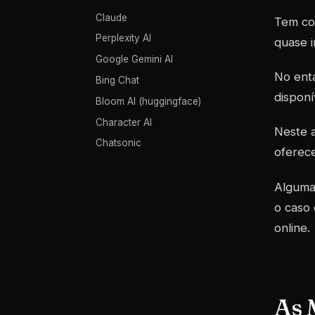
Claude
Tem con
Perplexity AI
quase i
Google Gemini AI
No enta
Bing Chat
disponí
Bloom AI (huggingface)
Character AI
Neste a
Chatsonic
oferec
Alguma
o caso
online.
As 