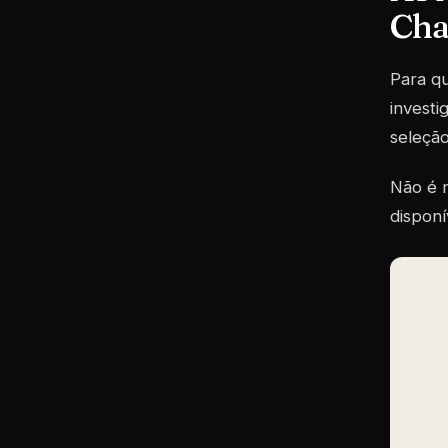
Ch
Para qu
investi
seleção
Não é n
disponí