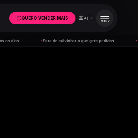
PT
QUERO VENDER MAIS
MENU
·
·
s
Para de adivinhar o que gera pedidos
Anúncios