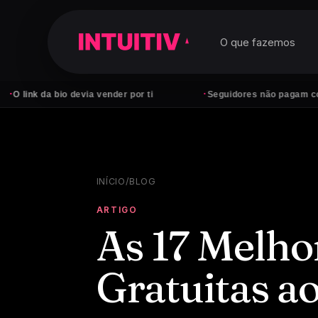
O que fazemos
·
 da bio devia vender por ti
Seguidores não pagam contas — c
INÍCIO
/
BLOG
ARTIGO
As 17 Melho
Gratuitas 