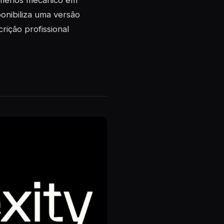
o menos mecânico em
nibiliza uma versão
ição profissional