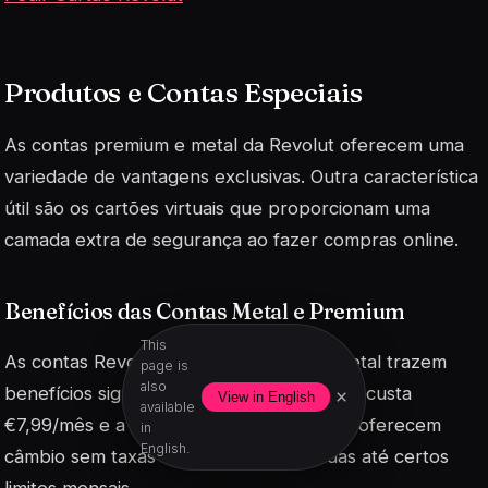
Produtos e Contas Especiais
As contas premium e metal da Revolut oferecem uma
variedade de vantagens exclusivas. Outra característica
útil são os cartões virtuais que proporcionam uma
camada extra de segurança ao fazer compras online.
Benefícios das Contas Metal e Premium
This
As contas
Revolut Premium
e
Revolut Metal
trazem
page is
also
benefícios significativos. A conta Premium custa
×
View in English
available
€7,99/mês e a Metal €13,99/mês. Ambas oferecem
in
English.
câmbio sem taxas em mais de 30 moedas até certos
limites mensais.