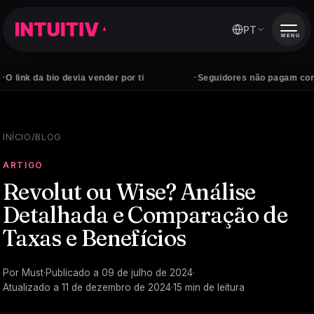
PT
MENU
·
 bio devia vender por ti
Seguidores não pagam contas — clie
INÍCIO
/
BLOG
ARTIGO
Revolut ou Wise? Análise
Detalhada e Comparação de
Taxas e Benefícios
Por
Must
·
Publicado a
09 de julho de 2024
·
Atualizado a
11 de dezembro de 2024
·
15
min de leitura