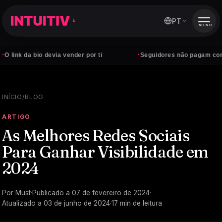
PT
MENU
·
 bio devia vender por ti
Seguidores não pagam contas — clie
INÍCIO
/
BLOG
ARTIGO
As Melhores Redes Sociais
Para Ganhar Visibilidade em
2024
Por
Must
·
Publicado a
07 de fevereiro de 2024
·
Atualizado a
03 de junho de 2024
·
17
min de leitura