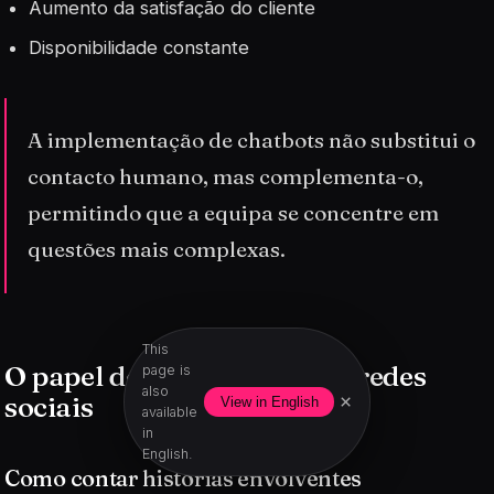
Aumento da satisfação do cliente
Disponibilidade constante
A implementação de chatbots não substitui o
contacto humano, mas complementa-o,
permitindo que a equipa se concentre em
questões mais complexas.
This
O papel do storytelling nas redes
page is
also
sociais
×
View in English
available
in
English.
Como contar histórias envolventes