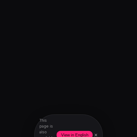
This
page is
also
×
View in English