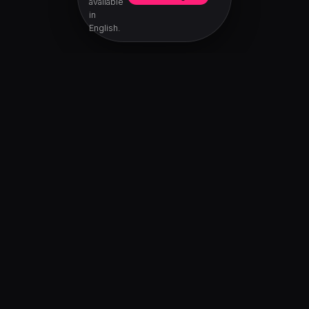
available
in
English.