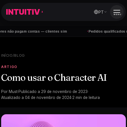
PT
MENU
·
o pagam contas — clientes sim
Pedidos qualificados no Wha
INÍCIO
/
BLOG
ARTIGO
Como usar o Character AI
Por
Must
·
Publicado a
29 de novembro de 2023
·
Atualizado a
04 de novembro de 2024
·
2
min de leitura