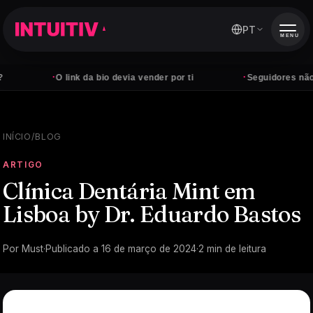
PT
MENU
·
·
O link da bio devia vender por ti
Seguidores não pagam
INÍCIO
/
BLOG
ARTIGO
Clínica Dentária Mint em
Lisboa by Dr. Eduardo Bastos
Por
Must
·
Publicado a
16 de março de 2024
·
2
min de leitura