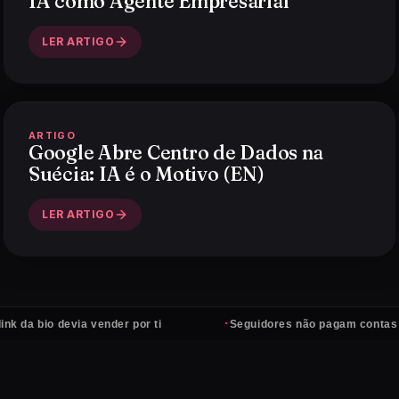
IA como Agente Empresarial
LER ARTIGO
ARTIGO
Google Abre Centro de Dados na
Suécia: IA é o Motivo (EN)
LER ARTIGO
·
o devia vender por ti
Seguidores não pagam contas — client