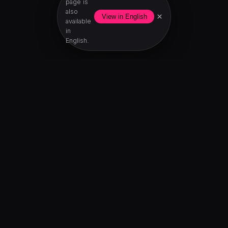
page is
also
×
View in English
available
in
English.