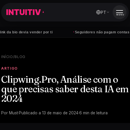
PT
MENU
·
o devia vender por ti
Seguidores não pagam contas — client
INÍCIO
/
BLOG
ARTIGO
Clipwing.Pro, Análise com o
que precisas saber desta IA em
2024
Por
Must
·
Publicado a
13 de maio de 2024
·
6
min de leitura