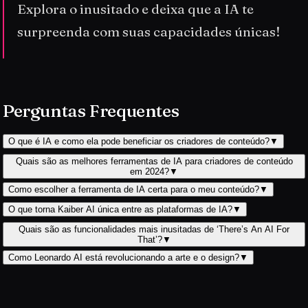
Explora o inusitado e deixa que a IA te
surpreenda com suas capacidades únicas!
Perguntas Frequentes
O que é IA e como ela pode beneficiar os criadores de conteúdo?
▼
Quais são as melhores ferramentas de IA para criadores de conteúdo
em 2024?
▼
Como escolher a ferramenta de IA certa para o meu conteúdo?
▼
O que torna Kaiber AI única entre as plataformas de IA?
▼
Quais são as funcionalidades mais inusitadas de ‘There’s An AI For
That’?
▼
Como Leonardo AI está revolucionando a arte e o design?
▼