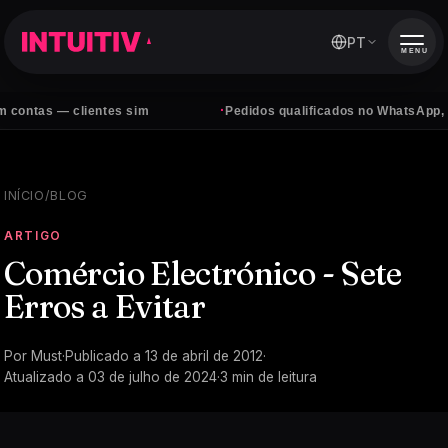
PT
MENU
·
as — clientes sim
Pedidos qualificados no WhatsApp, todos 
INÍCIO
/
BLOG
ARTIGO
Comércio Electrónico - Sete
Erros a Evitar
Por
Must
·
Publicado a
13 de abril de 2012
·
Atualizado a
03 de julho de 2024
·
3
min de leitura