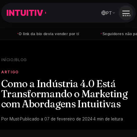
PT
MENU
·
·
O link da bio devia vender por ti
Seguidores não pagam con
INÍCIO
/
BLOG
ARTIGO
Como a Indústria 4.0 Está
Transformando o Marketing
com Abordagens Intuitivas
Por
Must
·
Publicado a
07 de fevereiro de 2024
·
4
min de leitura