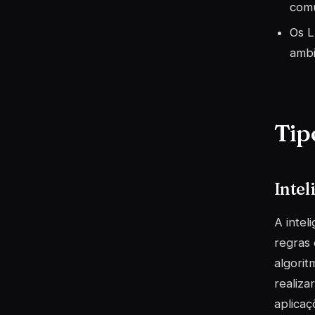
comu
Os L
ambi
Tipo
Intel
A intel
regras 
algorit
realiza
aplicaç