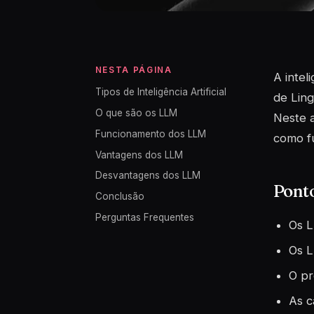
NESTA PÁGINA
A intel
Tipos de Inteligência Artificial
de Lin
O que são os LLM
Neste a
Funcionamento dos LLM
como f
Vantagens dos LLM
Desvantagens dos LLM
Pont
Conclusão
Perguntas Frequentes
Os L
Os L
O pr
As c