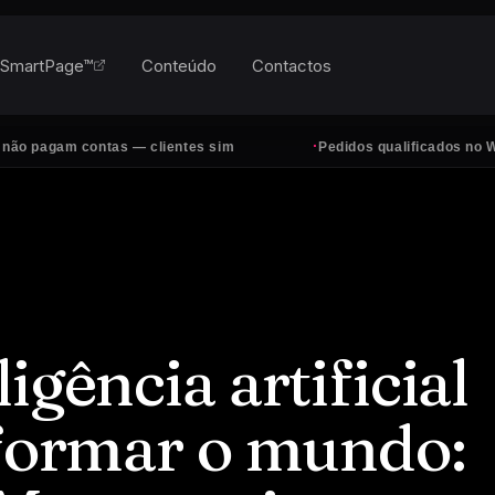
SmartPage™
Conteúdo
Contactos
·
m contas — clientes sim
Pedidos qualificados no WhatsApp,
igência artificial
sformar o mundo: