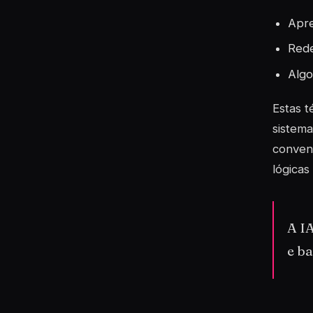
Apre
Rede
Algo
Estas t
sistem
conven
lógica
A IA
e ba