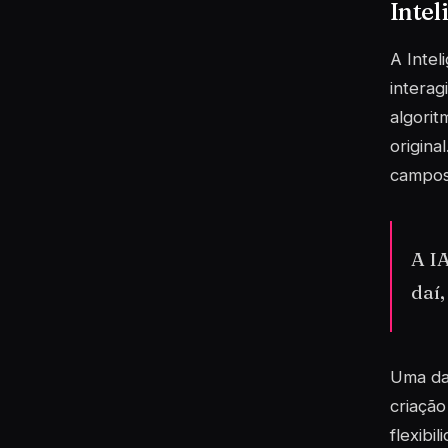
Intel
A Intel
interag
algorit
original
campos 
A I
daí,
Uma das
criação
flexibi