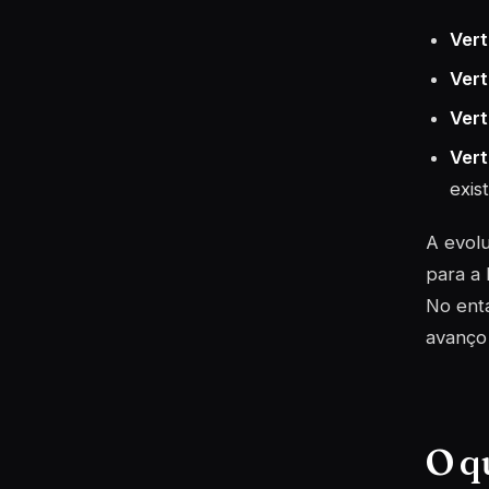
Vert
Vert
Vert
Vert
exis
A evol
para a 
No enta
avanço 
O q