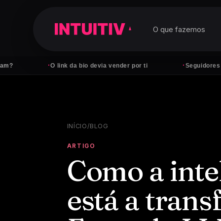
O que fazemos
·
·
O link da bio devia vender por ti
Seguidores não paga
INÍCIO
/
BLOG
ARTIGO
Como a intel
está a tran