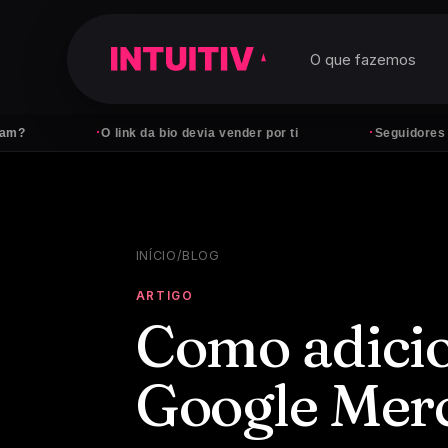
O que fazemos
·
·
O link da bio devia vender por ti
Seguidores não pagam
INÍCIO
/
BLOG
ARTIGO
Como adicio
Google Mer