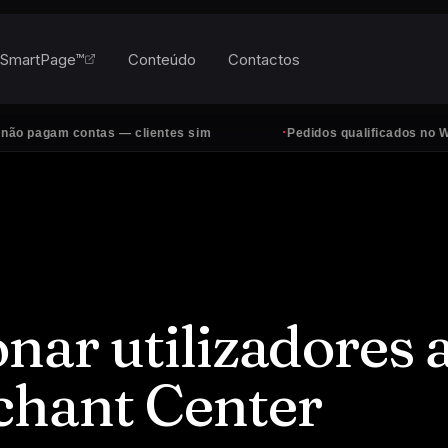
SmartPage™
Conteúdo
Contactos
·
 contas — clientes sim
Pedidos qualificados no WhatsApp, 
nar utilizadores 
chant Center