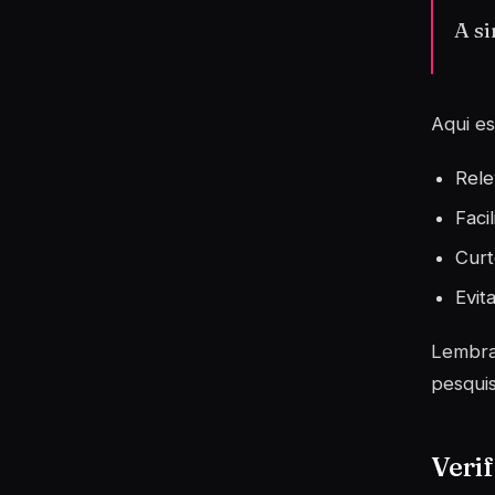
A s
Aqui es
Rele
Faci
Curt
Evit
Lembra-
pesquis
Verif