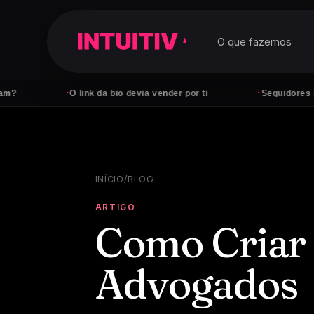
O que fazemos
·
·
O link da bio devia vender por ti
Seguidores não pagam
INÍCIO
/
BLOG
ARTIGO
Como Criar 
Advogados