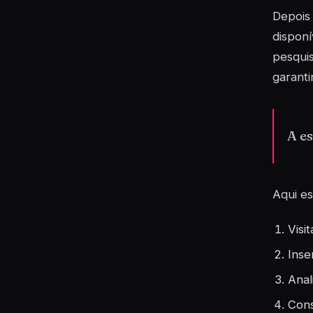
Depois 
disponí
pesqui
garant
A es
Aqui es
Visi
Inse
Anal
Cons