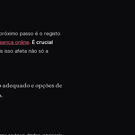
próximo passo é o registo
sença online
.
É crucial
is isso afeta não só a
co adequado e opções de
.