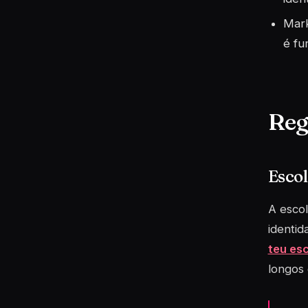
Mark
é fu
Reg
Esco
A escol
identid
teu esc
longos 