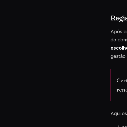
Regi
Após es
do domí
escolh
gestão 
Cert
ren
Aqui es