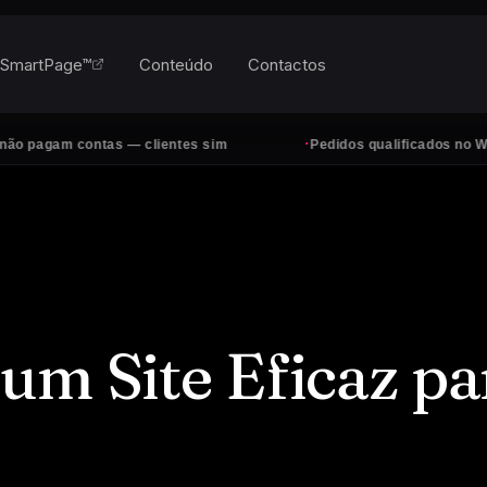
SmartPage™
Conteúdo
Contactos
·
 contas — clientes sim
Pedidos qualificados no WhatsApp, 
um Site Eficaz pa