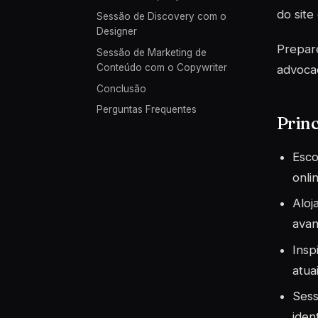
do site
Sessão de Discovery com o
Designer
Prepare
Sessão de Marketing de
Conteúdo com o Copywriter
advocac
Conclusão
Perguntas Frequentes
Princ
Esco
onli
Aloj
avan
Insp
atua
Sess
iden