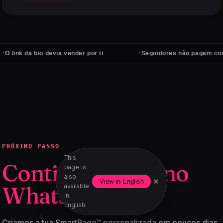
·
 bio devia vender por ti
Seguidores não pagam contas — clie
PRÓXIMO PASSO
This
Continua agora no
page is
also
×
View in English
WhatsApp.
available
in
English.
Criamos a tua SmartPage™ personalizada em poucos dias,