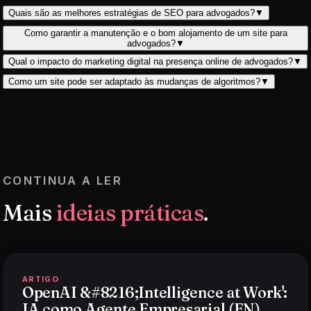
Quais são as melhores estratégias de SEO para advogados?
▼
Como garantir a manutenção e o bom alojamento de um site para
advogados?
▼
Qual o impacto do marketing digital na presença online de advogados?
▼
Como um site pode ser adaptado às mudanças de algoritmos?
▼
CONTINUA A LER
Mais
ideias práticas
.
ARTIGO
OpenAI &#8216;Intelligence at Work':
IA como Agente Empresarial (EN)