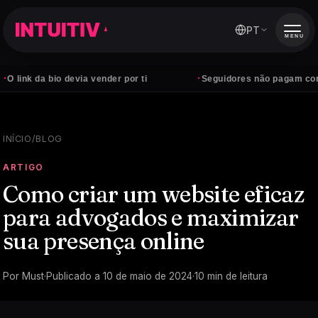
PT
MENU
·
 bio devia vender por ti
Seguidores não pagam contas — clie
INÍCIO
/
BLOG
ARTIGO
Como criar um website eficaz
para advogados e maximizar
sua presença online
Por
Must
·
Publicado a
10 de maio de 2024
·
10
min de leitura