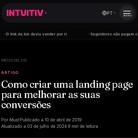
PT
MENU
·
 da bio devia vender por ti
Seguidores não pagam contas — c
INÍCIO
/
BLOG
ARTIGO
Como criar uma landing page
para melhorar as suas
conversões
Por
Must
·
Publicado a
10 de abril de 2019
·
Atualizado a
03 de julho de 2024
·
9
min de leitura