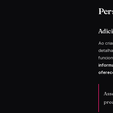
Per
Adic
Ao cria
detalha
funcio
inform
oferec
Ass
prec