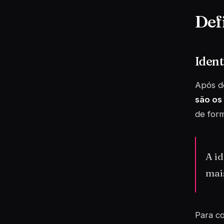
Def
Ident
Após de
são os
de form
A i
mais
Para co