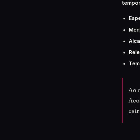
tempor
Espe
Men
Alca
Rele
Tem
Ao d
Aco
est