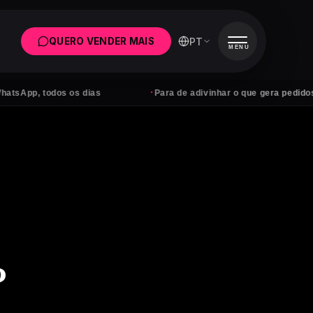
PT
QUERO VENDER MAIS
MENU
·
odos os dias
Para de adivinhar o que gera pedidos
?