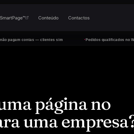
SmartPage™
Conteúdo
Contactos
·
contas — clientes sim
Pedidos qualificados no WhatsApp, t
 uma página no
ara uma empresa