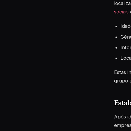
localiz
sociais
o
Idad
Gén
Inte
Loca
Estas 
grupo a
Estab
Após id
empres