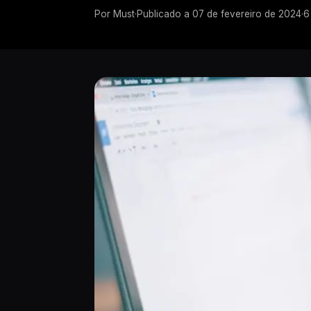
Por
Must
·
Publicado a
07 de fevereiro de 2024
·
6