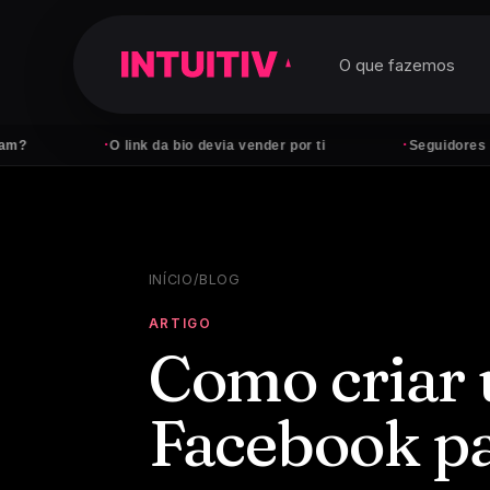
O que fazemos
·
·
O link da bio devia vender por ti
Seguidores não pagam 
INÍCIO
/
BLOG
ARTIGO
Como criar
Facebook p