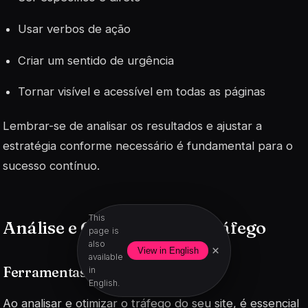
Usar verbos de ação
Criar um sentido de urgência
Tornar visível e acessível em todas as páginas
Lembrar-se de analisar os resultados e ajustar a
estratégia conforme necessário é fundamental para o
sucesso contínuo.
This
Análise e Otimização de Tráfego
page is
also
×
View in English
available
Ferramentas de análise de tráfego
in
English.
Ao analisar e otimizar o tráfego do seu site, é essencial