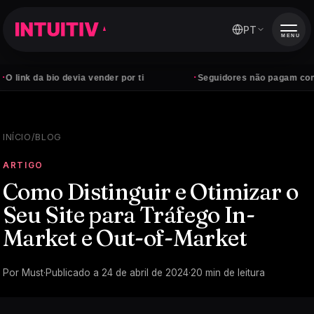
PT
MENU
·
 bio devia vender por ti
Seguidores não pagam contas — clie
INÍCIO
/
BLOG
ARTIGO
Como Distinguir e Otimizar o
Seu Site para Tráfego In-
Market e Out-of-Market
Por
Must
·
Publicado a
24 de abril de 2024
·
20
min de leitura