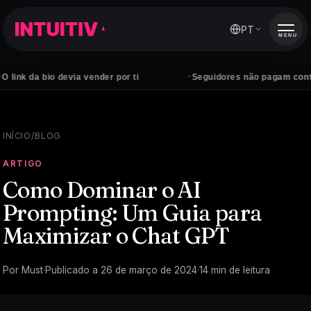
PT
MENU
·
devia vender por ti
Seguidores não pagam contas — clientes
INÍCIO
/
BLOG
ARTIGO
Como Dominar o AI
Prompting: Um Guia para
Maximizar o Chat GPT
Por
Must
·
Publicado a
26 de março de 2024
·
14
min de leitura