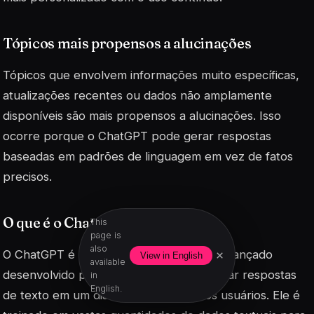
Tópicos mais propensos a alucinações
Tópicos que envolvem informações muito específicas,
atualizações recentes ou dados não amplamente
disponíveis são mais propensos a alucinações. Isso
ocorre porque o ChatGPT pode gerar respostas
baseadas em padrões de linguagem em vez de fatos
precisos.
O que é o ChatGPT?
This
page is
also
O ChatGPT é um modelo de linguagem avançado
×
View in English
available
desenvolvido pela OpenAI, capaz de gerar respostas
in
English.
de texto em um diálogo natural com os usuários. Ele é