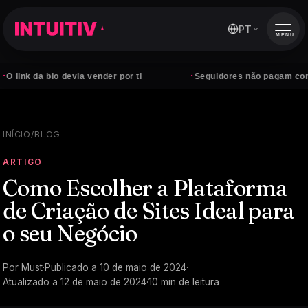
PT
MENU
·
bio devia vender por ti
Seguidores não pagam contas — clie
INÍCIO
/
BLOG
ARTIGO
Como Escolher a Plataforma
de Criação de Sites Ideal para
o seu Negócio
Por
Must
·
Publicado a
10 de maio de 2024
·
Atualizado a
12 de maio de 2024
·
10
min de leitura