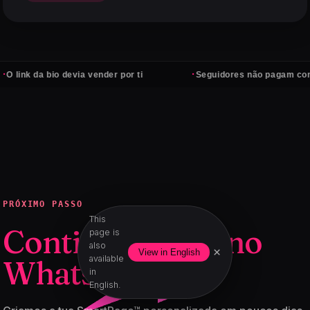
·
bio devia vender por ti
Seguidores não pagam contas — clie
PRÓXIMO PASSO
This
Continua agora no
page is
also
×
View in English
available
WhatsApp.
in
English.