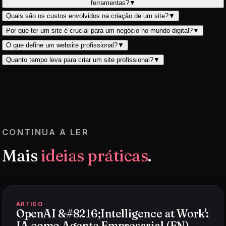
ferramentas?
▼
Quais são os custos envolvidos na criação de um site?
▼
Por que ter um site é crucial para um negócio no mundo digital?
▼
O que define um website profissional?
▼
Quanto tempo leva para criar um site profissional?
▼
CONTINUA A LER
Mais
ideias práticas
.
ARTIGO
OpenAI &#8216;Intelligence at Work':
IA como Agente Empresarial (EN)