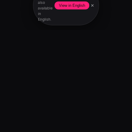
also
×
View in English
available
in
English.