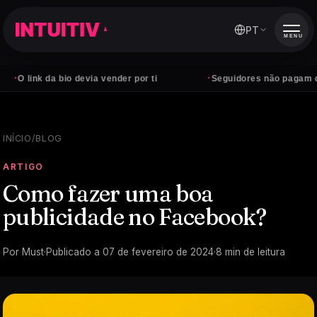
PT
MENU
·
O link da bio devia vender por ti
Seguidores não pagam conta
INÍCIO
/
BLOG
ARTIGO
Como fazer uma boa
publicidade no Facebook?
Por
Must
·
Publicado a
07 de fevereiro de 2024
·
8
min de leitura