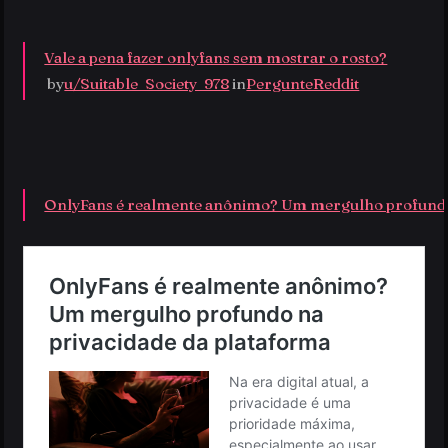
Vale a pena fazer onlyfans sem mostrar o rosto?
 by
u/Suitable_Society_978
 in
PergunteReddit
OnlyFans é realmente anônimo? Um mergulho profundo 