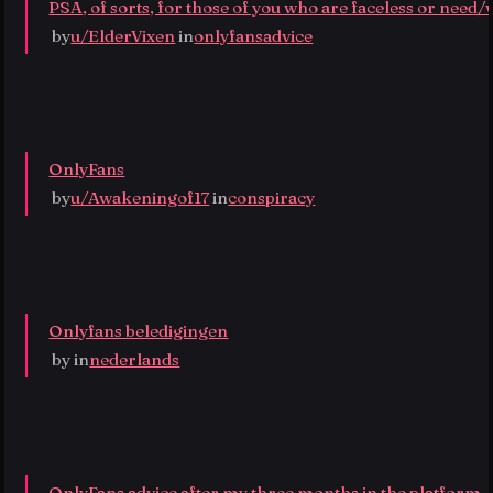
PSA, of sorts, for those of you who are faceless or need/w
 by
u/ElderVixen
 in
onlyfansadvice
OnlyFans
 by
u/Awakeningof17
 in
conspiracy
Onlyfans beledigingen
 by
 in
nederlands
OnlyFans advice after my three months in the platform