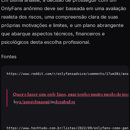
Em última análise, a decisão de prosseguir com um
OnlyFans anônimo deve ser baseada em uma avaliação
realista dos riscos, uma compreensão clara de suas
próprias motivações e limites, e um plano abrangente
que abarque aspectos técnicos, financeiros e
psicológicos desta escolha profissional.
Fontes
https://www.reddit.com/r/onlyfansadvice/comments/17um38z/anon
Quero fazer um only fans, mas tenho muito medo de isso
 by
u/amgelmamii
 in
desabafos
https://www.techtudo.com.br/listas/2022/09/onlyfans-como-ganh