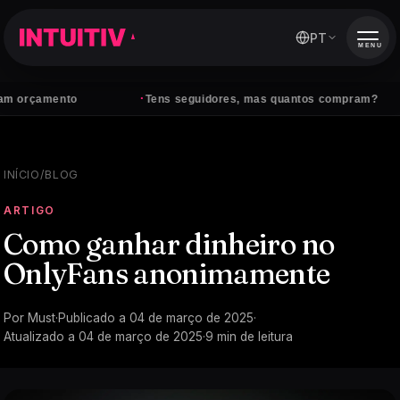
PT
MENU
·
·
ento
Tens seguidores, mas quantos compram?
O 
INÍCIO
/
BLOG
ARTIGO
Como ganhar dinheiro no
OnlyFans anonimamente
Por
Must
·
Publicado a
04 de março de 2025
·
Atualizado a
04 de março de 2025
·
9
min de leitura