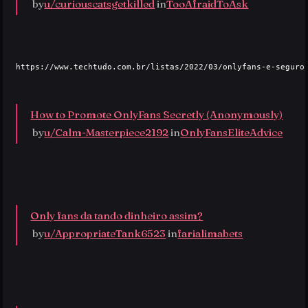
 by
u/curiouscatsgetkilled
 in
TooAfraidToAsk
https://www.techtudo.com.br/listas/2022/03/onlyfans-e-seguro-
How to Promote OnlyFans Secretly (Anonymously)
 by
u/Calm-Masterpiece2192
 in
OnlyFansEliteAdvice
Only fans da tando dinheiro assim?
 by
u/AppropriateTank6523
 in
farialimabets