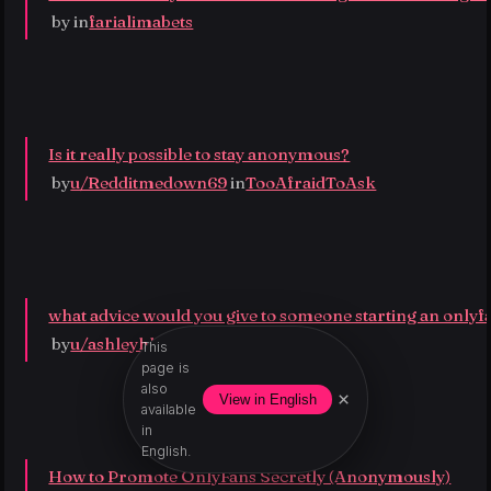
 by
 in
farialimabets
Is it really possible to stay anonymous?
 by
u/Redditmedown69
 in
TooAfraidToAsk
what advice would you give to someone starting an onlyf
 by
u/ashleyhlavac
 in
AskReddit
This
page is
also
×
View in English
available
in
English.
How to Promote OnlyFans Secretly (Anonymously)