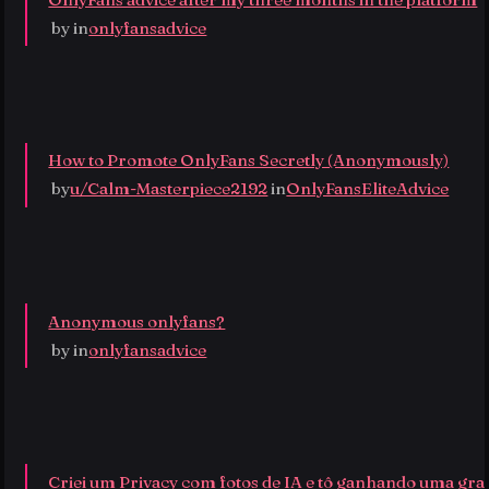
 by
 in
onlyfansadvice
How to Promote OnlyFans Secretly (Anonymously)
 by
u/Calm-Masterpiece2192
 in
OnlyFansEliteAdvice
Anonymous onlyfans?
 by
 in
onlyfansadvice
Criei um Privacy com fotos de IA e tô ganhando uma gra