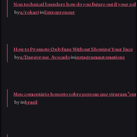
Non technical founders how do you figure out if your so
 by
u/rokasj
 in
Entrepreneur
How to Promote OnlyFans Without Showing Your Face
 by
u/Dangerous_Avocado
 in
instagramautomations
Meu comentário honesto sobre pessoas que viraram "em
 by
 in
brasil