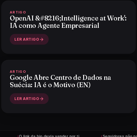
ARTIGO
OpenAI &#8216;Intelligence at Work':
IA como Agente Empresarial
LER ARTIGO
ARTIGO
Google Abre Centro de Dados na
Suécia: IA é o Motivo (EN)
LER ARTIGO
·
·
O link da bio devia vender por ti
Seguidores não pagam con