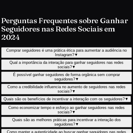
Perguntas Frequentes sobre Ganhar
Seguidores nas Redes Sociais em
2024
Comprar seguidores é uma prática ética para aumentar a audiência no
Instagram?
▼
Qual a importância da interação para ganhar seguidores nas redes
sociais?
▼
É possível ganhar seguidores de forma orgânica sem comprar
seguidores?
▼
Como a credibilidade influencia no aumento de seguidores nas redes
sociais?
▼
Quais são os benefícios de incentivar a interação com os seguidores?
▼
Como economizar tempo e esforço ao ganhar seguidores nas redes
sociais?
▼
Quais são as melhores práticas para incentivar a interação dos
seguidores?
▼
Como manter a autenticidade ao buscar ganhar seguidores nas redes