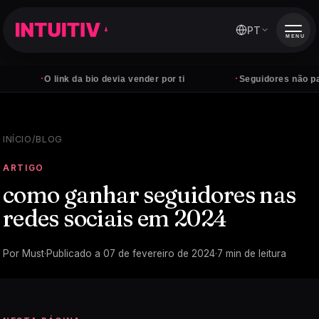
PT
MENU
·
·
O link da bio devia vender por ti
Seguidores não pagam con
INÍCIO
/
BLOG
ARTIGO
como ganhar seguidores nas
redes sociais em 2024
Por
Must
·
Publicado a
07 de fevereiro de 2024
·
7
min de leitura