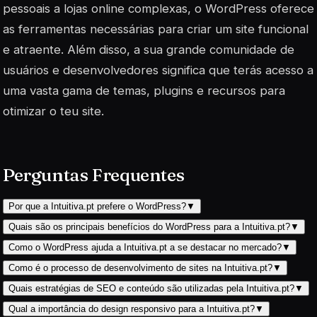
pessoais a lojas online complexas, o WordPress oferece
as ferramentas necessárias para criar um site funcional
e atraente. Além disso, a sua grande comunidade de
usuários e desenvolvedores significa que terás acesso a
uma vasta gama de temas, plugins e recursos para
otimizar o teu site.
Perguntas Frequentes
Por que a Intuitiva.pt prefere o WordPress?
▼
Quais são os principais benefícios do WordPress para a Intuitiva.pt?
▼
Como o WordPress ajuda a Intuitiva.pt a se destacar no mercado?
▼
Como é o processo de desenvolvimento de sites na Intuitiva.pt?
▼
Quais estratégias de SEO e conteúdo são utilizadas pela Intuitiva.pt?
▼
Qual a importância do design responsivo para a Intuitiva.pt?
▼