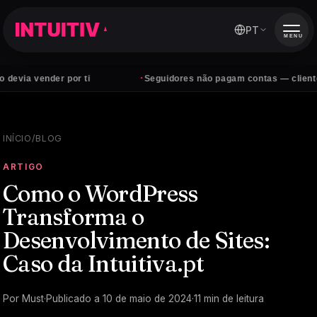
PT
MENU
·
der por ti
Seguidores não pagam contas — clientes sim
INÍCIO
/
BLOG
ARTIGO
Como o WordPress
Transforma o
Desenvolvimento de Sites:
Caso da Intuitiva.pt
Por
Must
·
Publicado a
10 de maio de 2024
·
11
min de leitura