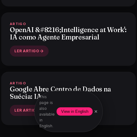
ARTIGO
OpenAI &#8216;Intelligence at Work':
IA como Agente Empresarial
LER ARTIGO
ARTIGO
Google Abre Centro de Dados na
Suécia: IA é o Motivo (EN)
This
page is
also
LER ARTIGO
×
View in English
available
in
English.