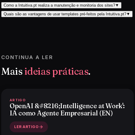
Como a Intuitiva.pt realiza a manutenção e monitoria dos sites?
▼
Quais são as vantagens de usar templates pré-feitos pela Intuitiva.pt?
▼
CONTINUA A LER
Mais
ideias práticas
.
ARTIGO
OpenAI &#8216;Intelligence at Work':
IA como Agente Empresarial (EN)
LER ARTIGO