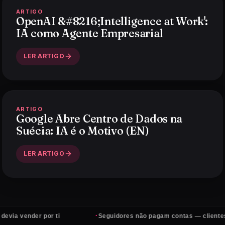
ARTIGO
OpenAI &#8216;Intelligence at Work':
IA como Agente Empresarial
LER ARTIGO
ARTIGO
Google Abre Centro de Dados na
Suécia: IA é o Motivo (EN)
LER ARTIGO
·
der por ti
Seguidores não pagam contas — clientes sim