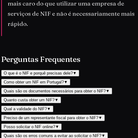
mais caro do que utilizar uma empresa de
serviços de NIF e não é necessariamente mais
rápido.
Perguntas Frequentes
O que é o NIF e porquê precisas dele?
▼
Como obter um NIF em Portugal?
▼
Quais são os documentos necessários para obter o NIF?
▼
Quanto custa obter um NIF?
▼
Qual a validade do NIF?
▼
Preciso de um representante fiscal para obter o NIF?
▼
Posso solicitar o NIF online?
▼
Quais são os erros comuns a evitar ao solicitar o NIF?
▼