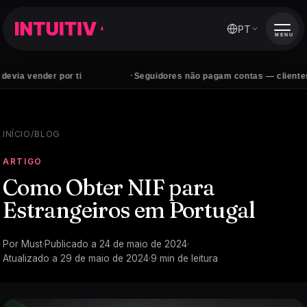
PT
MENU
·
der por ti
Seguidores não pagam contas — clientes sim
INÍCIO
/
BLOG
ARTIGO
Como Obter NIF para
Estrangeiros em Portugal
Por
Must
·
Publicado a
24 de maio de 2024
·
Atualizado a
29 de maio de 2024
·
9
min de leitura