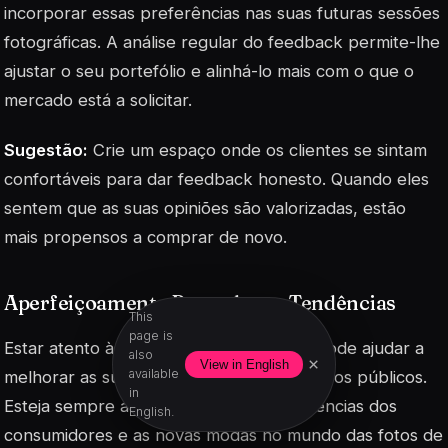
incorporar essas preferências nas suas futuras sessões
fotográficas. A análise regular do feedback permite-lhe
ajustar o seu portefólio e alinhá-lo mais com o que o
mercado está a solicitar.
Sugestão:
Crie um espaço onde os clientes se sintam
confortáveis para dar feedback honesto. Quando eles
sentem que as suas opiniões são valorizadas, estão
mais propensos a comprar de novo.
Aperfeiçoamento Baseado em Tendências
This
page is
Estar atento às tendências do mercado pode ajudar a
also
×
View in English
available
melhorar as suas ofertas e a capturar novos públicos.
in
Esteja sempre atualizado com as preferências dos
English.
consumidores e as novas modas no mundo das fotos de