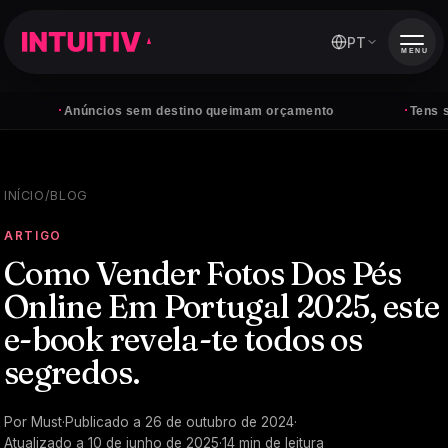
PT
MENU
·
cios sem destino queimam orçamento
Tens seguidores, m
INÍCIO
/
BLOG
ARTIGO
Como Vender Fotos Dos Pés
Online Em Portugal 2025, este
e-book revela-te todos os
segredos.
Por
Must
·
Publicado a
26 de outubro de 2024
·
Atualizado a
10 de junho de 2025
·
14
min de leitura