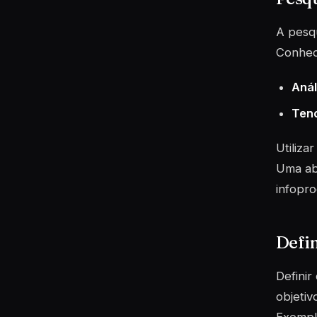
A pesqu
Conhece
Anál
Tend
Utiliza
Uma ab
infopro
Defin
Definir
objetiv
Exemplo