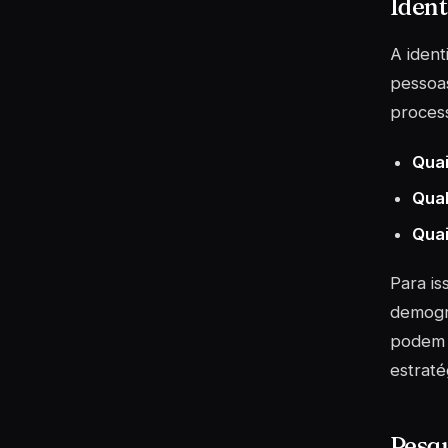
Ident
A ident
pessoa
process
Quai
Qual
Quai
Para is
demográ
podem f
estraté
Pesq