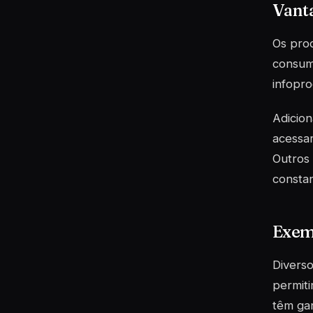
Vanta
Os prod
consumi
infopro
Adicio
acessar
Outros 
consta
Exem
Diverso
permiti
têm ga