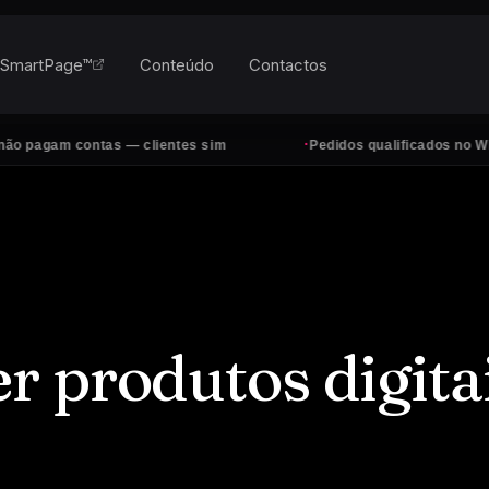
SmartPage™
Conteúdo
Contactos
·
m contas — clientes sim
Pedidos qualificados no WhatsApp,
 produtos digita