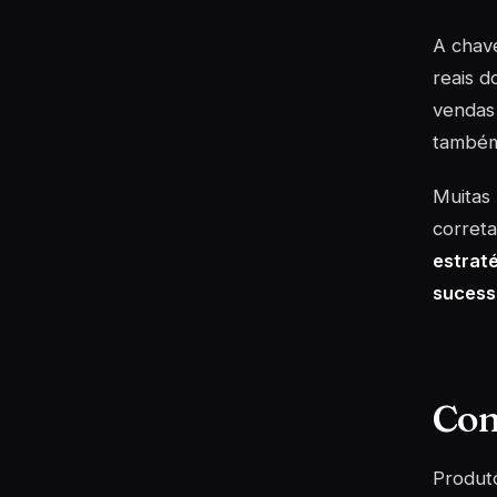
A chav
reais d
vendas 
também 
Muitas
correta
estrat
sucess
Com
Produto