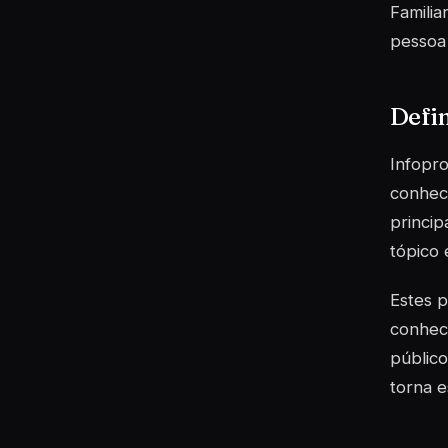
Familia
pessoa
Defin
Infopro
conheci
princip
tópico 
Estes p
conheci
público
torna e