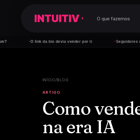
O que fazemos
·
·
O link da bio devia vender por ti
Seguidores não paga
INÍCIO
/
BLOG
ARTIGO
Como vender
na era IA