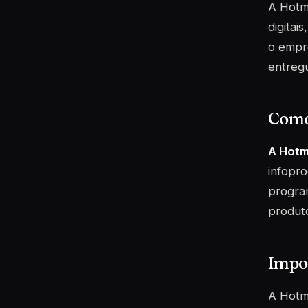
A Hotma
digitai
o empr
entregu
Como
A Hotm
infopro
program
produto
Impo
A Hotm