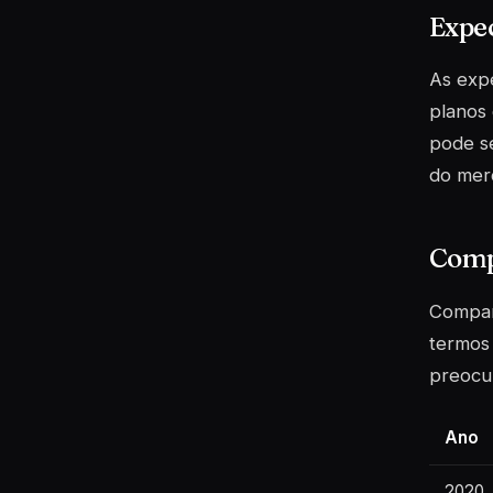
Expec
As expe
planos 
pode se
do mer
Comp
Compar
termos
preocup
Ano
2020