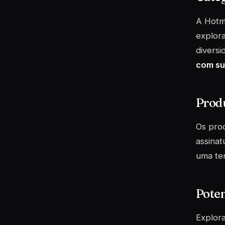
A Hotma
explor
diversi
com sua
Prod
Os prod
assinat
uma ten
Poten
Explora