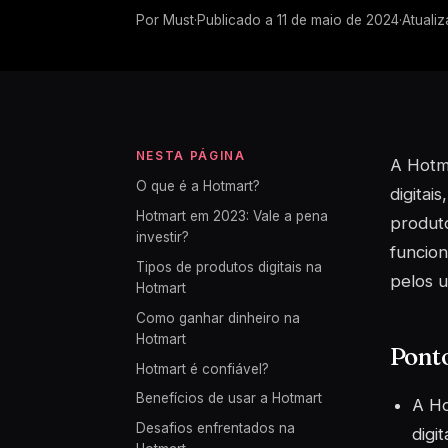
Por
Must
·
Publicado a
11 de maio de 2024
·
Atuali
NESTA PÁGINA
A Hotm
O que é a Hotmart?
digitai
Hotmart em 2023: Vale a pena
produto
investir?
funcion
Tipos de produtos digitais na
pelos u
Hotmart
Como ganhar dinheiro na
Hotmart
Pont
Hotmart é confiável?
Benefícios de usar a Hotmart
A Ho
Desafios enfrentados na
digi