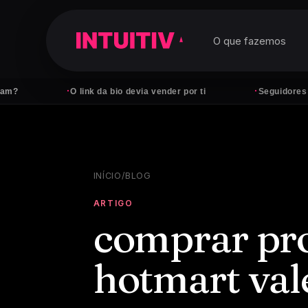
O que fazemos
·
·
O link da bio devia vender por ti
Seguidores não pag
INÍCIO
/
BLOG
ARTIGO
comprar pro
hotmart val