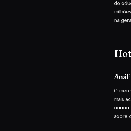
de educ
milhõe
na gera
Hot
Análi
O merca
mais ac
concor
sobre o