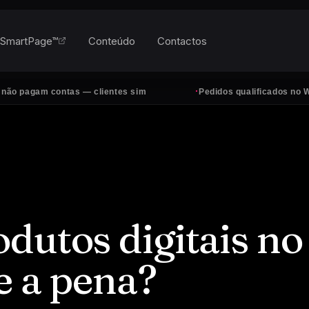
SmartPage™
Conteúdo
Contactos
·
am contas — clientes sim
Pedidos qualificados no WhatsApp
dutos digitais no
e a pena?