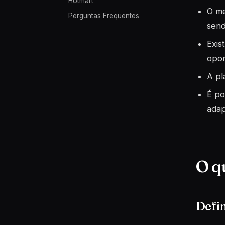
Hotmart
O me
Perguntas Frequentes
send
Exis
opor
A pl
É po
adap
O q
Defin